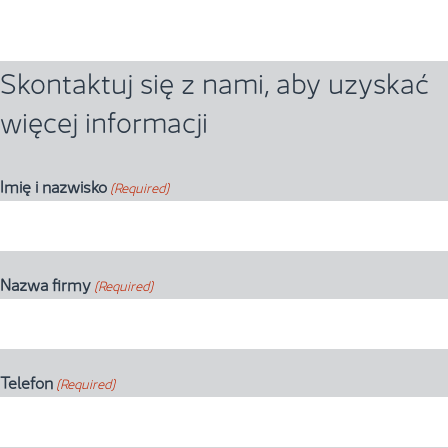
Skontaktuj się z nami, aby uzyskać
więcej informacji
Imię i nazwisko
(Required)
Nazwa firmy
(Required)
Telefon
(Required)