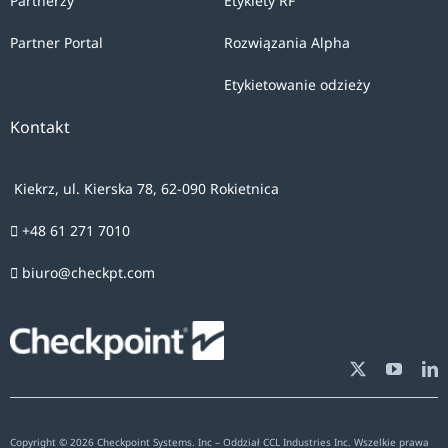
Partnerzy
Etykiety RF
przetwarzanie
przez
Partner Portal
Rozwiązania Alpha
Checkpoint
Etykietowanie odzieży
Systems
(CEE)
Kontakt
Sp.
z
Kiekrz, ul. Kierska 78, 62-090 Rokietnica
o.o.
+48 61 271 7010
Państwa
danych
biuro@checkpt.com
osobowych
wyłącznie
w
celu
udzielenia
odpowiedzi
Copyright © 2026 Checkpoint Systems. Inc – Oddział CCL Industries Inc. Wszelkie prawa