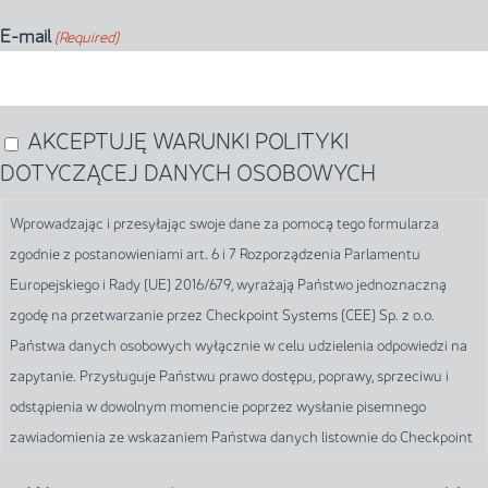
E-mail
(Required)
AKCEPTUJĘ WARUNKI POLITYKI
Wprowadzając
DOTYCZĄCEJ DANYCH OSOBOWYCH
i
przesyłając
Wprowadzając i przesyłając swoje dane za pomocą tego formularza
swoje
zgodnie z postanowieniami art. 6 i 7 Rozporządzenia Parlamentu
dane
Europejskiego i Rady (UE) 2016/679, wyrażają Państwo jednoznaczną
za
zgodę na przetwarzanie przez Checkpoint Systems (CEE) Sp. z o.o.
pomocą
Państwa danych osobowych wyłącznie w celu udzielenia odpowiedzi na
tego
zapytanie. Przysługuje Państwu prawo dostępu, poprawy, sprzeciwu i
formularza
odstąpienia w dowolnym momencie poprzez wysłanie pisemnego
zgodnie
zawiadomienia ze wskazaniem Państwa danych listownie do Checkpoint
z
Systems (CEE) Sp. z o.o. na poniższy adres: Kiekrz, ul. Kierska 78, 62-090
postanowieniami