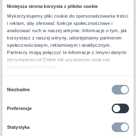
w oznaczaniu produktów etykietami RF
Niniejsza strona korzysta z plików cookie
u źródła oraz dysponujemy globalną siecią
Wykorzystujemy pliki cookie do spersonalizowania treści
placówek produkcyjnych dostarczających
i reklam, aby oferować funkcje społecznościowe i
etykiety bezpośrednio producentom odzieży.
analizować ruch w naszej witrynie. Informacje o tym, jak
Całą zdobytą do tej pory wiedzę
korzystasz z naszej witryny, udostępniamy partnerom
wykorzystaliśmy, aby opracować najlepszy
społecznościowym, reklamowym i analitycznym.
program znakowania źródłowego
Partnerzy mogą połączyć te informacje z innymi danymi
otrzymanymi od Ciebie lub uzyskanymi podczas
z wykorzystaniem naszych etykiet
korzystania z ich usług.
i znaczników RFID.
Wybór
Dodanie inteligentnych etykiet do Twojej
Niezbędne
zgody
gamy produktów jest teraz łatwiejsze niż
kiedykolwiek wcześniej. Dzięki temu Twoje
Preferencje
produkty od samego początku mogą być
źródłem szczegółowych informacji
zapewniających wgląd w funkcjonowanie
Statystyka