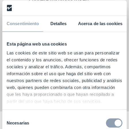
origen
Nuestro equipo etiquetado en
Consentimiento
Detalles
Acerca de las cookies
origen puede satisfacer tus
necesidades de etiquetado
durante la fabricación. Gracias a
Esta página web usa cookies
nuestra gran variedad de
Las cookies de este sitio web se usan para personalizar
etiquetas, podemos garantizar la
el contenido y los anuncios, ofrecer funciones de redes
que mejor se adapta a tus
sociales y analizar el tráfico. Además, compartimos
necesidades.
información sobre el uso que haga del sitio web con
nuestros partners de redes sociales, publicidad y análisis
web, quienes pueden combinarla con otra información
Etiquetado en Origen
que les haya proporcionado o que hayan recopilado a
partir del uso que haya hecho de sus servicios.
Selección
Necesarias
de