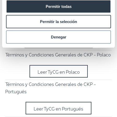
Leer TyCG en Italiano
Permitir todas
Términos y Condiciones Generales de CKP -
Permitir la selección
Neerlandés
Denegar
Leer TyCG en Neerlandés
Términos y Condiciones Generales de CKP - Polaco
Leer TyCG en Polaco
Términos y Condiciones Generales de CKP -
Portugués
Leer TyCG en Portugués