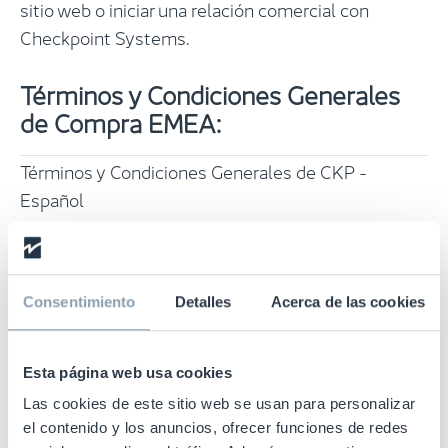
sitio web o iniciar una relación comercial con
Checkpoint Systems.
Términos y Condiciones Generales
de Compra EMEA:
Términos y Condiciones Generales de CKP -
Español
Leer TyCG en Español
Consentimiento
Detalles
Acerca de las cookies
Términos y Condiciones Generales de CKP -
Alemán
Esta página web usa cookies
Leer TyCG en Alemán
Las cookies de este sitio web se usan para personalizar
el contenido y los anuncios, ofrecer funciones de redes