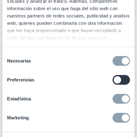
Términos y Condiciones Generales de CKP - Finés
sociales y analizar el tráfico. Además, compartimos
información sobre el uso que haga del sitio web con
nuestros partners de redes sociales, publicidad y análisis
Leer TyCG en Finés
web, quienes pueden combinarla con otra información
que les haya proporcionado o que hayan recopilado a
Términos y Condiciones Generales de CKP -
partir del uso que haya hecho de sus servicios.
Francés
Selección
Necesarias
de
Leer TyCG en Francés
consentimiento
Términos y Condiciones Generales de CKP - Inglés
Preferencias
Leer TyCG en Inglés
Estadística
Términos y Condiciones Generales de CKP -
Marketing
Italiano