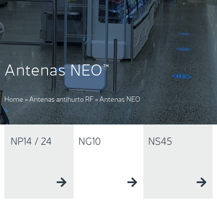
Antenas NEO™
Home
»
Antenas antihurto RF
»
Antenas NEO
NP14 / 24
NG10
NS45