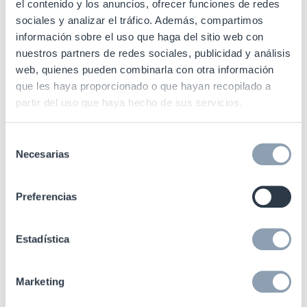
el contenido y los anuncios, ofrecer funciones de redes
sociales y analizar el tráfico. Además, compartimos
Protección con visión de futuro
información sobre el uso que haga del sitio web con
nuestros partners de redes sociales, publicidad y análisis
web, quienes pueden combinarla con otra información
NEO se conecta directamente a la red de la
que les haya proporcionado o que hayan recopilado a
tienda, a un teléfono móvil o a la plataforma en la
partir del uso que haya hecho de sus servicios.
nube de Checkpoint, sin necesidad de
dispositivos intermedios, de modo que permite
Selección
recopilar datos de un modo continuo y sin
Necesarias
de
errores.
consentimiento
Preferencias
Gracias a la autocomprobación de
funcionamiento 24/7 en tiempo real, los posibles
Estadística
problemas se detectan al instante.
Marketing