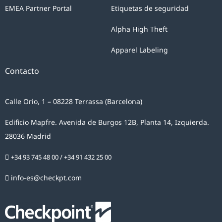
Parlamento
EMEA Partner Portal
Etiquetas de seguridad
y
Alpha High Theft
del
Consejo
Apparel Labeling
Europeo,
Contacto
usted
da
su
Calle Orio, 1 – 08228 Terrassa (Barcelona)
claro
Edificio Mapfre. Avenida de Burgos 12B, Planta 14, Izquierda.
consentimiento
28036 Madrid
a
CHECKPOINT
+34 93 745 48 00
/
+34 91 432 25 00
SYSTEMS
info-es@checkpt.com
ESPAÑA
SLU
para