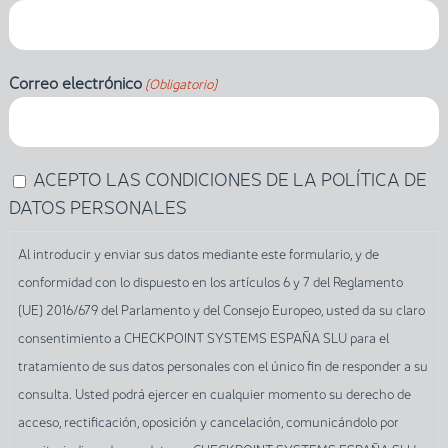
Correo electrónico
(Obligatorio)
Al
ACEPTO LAS CONDICIONES DE LA POLÍTICA DE
introducir
DATOS PERSONALES
y
Al introducir y enviar sus datos mediante este formulario, y de
enviar
conformidad con lo dispuesto en los artículos 6 y 7 del Reglamento
sus
(UE) 2016/679 del Parlamento y del Consejo Europeo, usted da su claro
datos
consentimiento a CHECKPOINT SYSTEMS ESPAÑA SLU para el
mediante
tratamiento de sus datos personales con el único fin de responder a su
este
consulta. Usted podrá ejercer en cualquier momento su derecho de
formulario,
acceso, rectificación, oposición y cancelación, comunicándolo por
y