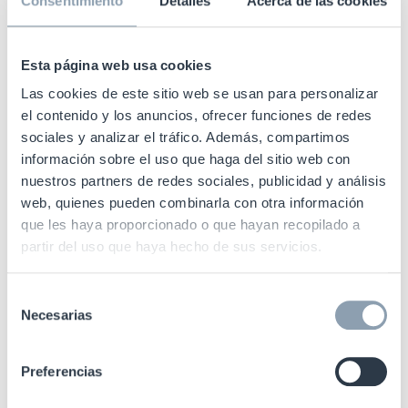
cadena de suministro
Consentimiento
Detalles
Acerca de las cookies
Detección de alta precisión
Esta página web usa cookies
En la RFID, la detección es la clave. Las lecturas
Las cookies de este sitio web se usan para personalizar
el contenido y los anuncios, ofrecer funciones de redes
fallidas y las lecturas de artículos equivocados
sociales y analizar el tráfico. Además, compartimos
afectan de manera directa a la eficiencia y a la
información sobre el uso que haga del sitio web con
integridad de los datos. Las soluciones más
nuestros partners de redes sociales, publicidad y análisis
baratas a menudo afirman ofrecer el mismo
web, quienes pueden combinarla con otra información
rendimiento, pero ha quedado demostrado que las
que les haya proporcionado o que hayan recopilado a
soluciones de Checkpoint funcionan sin problema
partir del uso que haya hecho de sus servicios.
incluso en las situaciones más difíciles.
Selección
La tecnología debe facilitarnos la conquista de
Necesarias
de
nuestros objetivos, no ser un obstáculo. Nuestro
consentimiento
hardware ha sido construido y probado para
Preferencias
garantizar un tiempo de actividad casi perfecto y