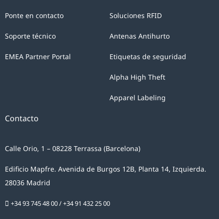
(UE)
Ponte en contacto
Soluciones RFID
2016/679
Soporte técnico
Antenas Antihurto
del
Parlamento
EMEA Partner Portal
Etiquetas de seguridad
y
Alpha High Theft
del
Consejo
Apparel Labeling
Europeo,
Contacto
usted
da
su
Calle Orio, 1 – 08228 Terrassa (Barcelona)
claro
Edificio Mapfre. Avenida de Burgos 12B, Planta 14, Izquierda.
consentimiento
28036 Madrid
a
CHECKPOINT
+34 93 745 48 00
/
+34 91 432 25 00
SYSTEMS