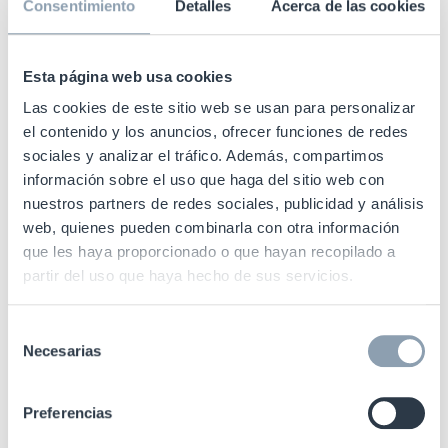
Consentimiento
Detalles
Acerca de las cookies
Esta página web usa cookies
Las cookies de este sitio web se usan para personalizar
el contenido y los anuncios, ofrecer funciones de redes
Minitúnel RFID
sociales y analizar el tráfico. Además, compartimos
información sobre el uso que haga del sitio web con
nuestros partners de redes sociales, publicidad y análisis
Nuestro minitúnel RFID constituye una solución
web, quienes pueden combinarla con otra información
rentable y de gran precisión para operaciones
que les haya proporcionado o que hayan recopilado a
logísticas que requieran la comprobación de
partir del uso que haya hecho de sus servicios.
mercancía etiquetada en fábricas o centros de
distribución de baja densidad.
Selección
Necesarias
de
consentimiento
Hasta 30 etiquetas por caja
Preferencias
Se puede utilizar en cintas