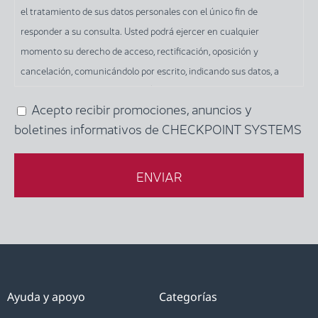
el tratamiento de sus datos personales con el único fin de
este
responder a su consulta. Usted podrá ejercer en cualquier
formulario,
momento su derecho de acceso, rectificación, oposición y
y
cancelación, comunicándolo por escrito, indicando sus datos, a
de
CHECKPOINT SYSTEMS ESPAÑA SLU, en la siguiente dirección: c/
conformidad
Acepto recibir promociones, anuncios y
Orio, 1 - Terrassa (Barcelona), o por correo electrónico a la siguiente
con
boletines informativos de CHECKPOINT SYSTEMS
dirección: info-es@checkpt.com.
lo
dispuesto
en
los
artículos
6
y
7
del
Ayuda y apoyo
Categorías
Reglamento