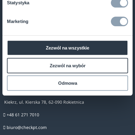
Pomoc i wsparcie
Produkty
Statystyka
Kontakt
Rozwiązania RFID
Marketing
Sukces klienta
Bramki antykradzieżowe
Partnerzy
Etykiety RF
Zezwól na wszystkie
Partner Portal
Rozwiązania Alpha
Zezwól na wybór
Etykietowanie odzieży
Kontakt
Odmowa
Kiekrz, ul. Kierska 78, 62-090 Rokietnica
+48 61 271 7010
biuro@checkpt.com