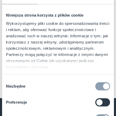
łączą technologie, by skuteczniej
chronić sprzedaż
RF i RFID: jak sieci handlowe
Niniejsza strona korzysta z plików cookie
RFID
łączą technologie, by skuteczniej
Wykorzystujemy pliki cookie do spersonalizowania treści
chronić sprzedaż
i reklam, aby oferować funkcje społecznościowe i
analizować ruch w naszej witrynie. Informacje o tym, jak
korzystasz z naszej witryny, udostępniamy partnerom
RF i RFID: jak sieci handlowe łączą
społecznościowym, reklamowym i analitycznym.
technologie, by skuteczniej [...]
Partnerzy mogą połączyć te informacje z innymi danymi
otrzymanymi od Ciebie lub uzyskanymi podczas
korzystania z ich usług.
12/05/2026
|
RFID
Read More
Wybór
Niezbędne
zgody
Preferencje