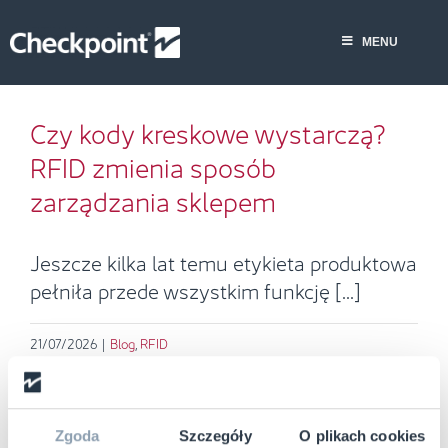
Skip
to
MENU
Czy kody kreskowe wystarczą?
content
RFID zmienia sposób
zarządzania sklepem
Czy kody kreskowe wystarczą?
Blog
RFID
RFID zmienia sposób
zarządzania sklepem
Jeszcze kilka lat temu etykieta produktowa
pełniła przede wszystkim funkcję [...]
21/07/2026
|
Blog
,
RFID
Read More
RF i RFID: jak sieci handlowe
Zgoda
Szczegóły
O plikach cookies