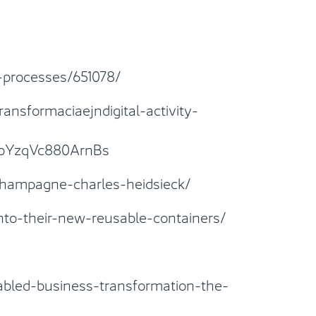
-processes/651078/
nsformaciaejndigital-activity-
oYzqVc880ArnBs
champagne-charles-heidsieck/
nto-their-new-reusable-containers/
bled-business-transformation-the-