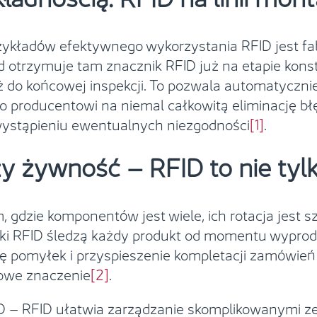
zykładów efektywnego wykorzystania RFID jest fa
trzymuje tam znacznik RFID już na etapie konstr
ż do końcowej inspekcji. To pozwala automatyczn
o producentowi na niemal całkowitą eliminację b
wystąpieniu ewentualnych niezgodności
[1]
.
y żywność – RFID to nie tyl
 gdzie komponentów jest wiele, ich rotacja jest 
ki RFID śledzą każdy produkt od momentu wyprod
ę pomyłek i przyspieszenie kompletacji zamówień 
zowe znaczenie
[2]
.
GD – RFID ułatwia zarządzanie skomplikowanymi 