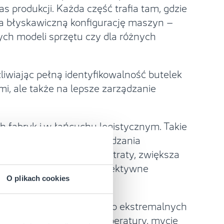
 produkcji. Każda część trafia tam, gdzie
za błyskawiczną konfigurację maszyn –
nych modeli sprzętu czy dla różnych
wiając pełną identyfikowalność butelek
mi, ale także na lepsze zarządzanie
 fabryk i w łańcuchu logistycznym. Takie
D w ramach systemu zarządzania
co znacząco ogranicza straty, zwiększa
ki oznacza to bardziej efektywne
O plikach cookies
nook, stworzony z myślą o ekstremalnych
 na wilgoć, wysokie temperatury, mycie