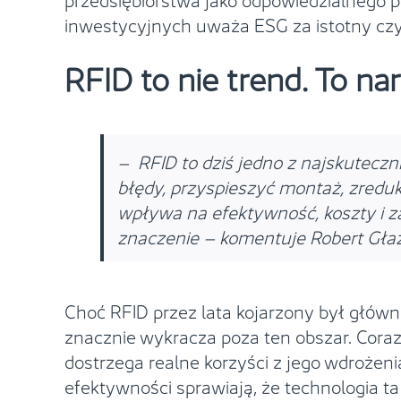
inwestycyjnych uważa ESG za istotny cz
RFID to nie trend. To na
– RFID to dziś jedno z najskutecz
błędy, przyspieszyć montaż, zreduk
wpływa na efektywność, koszty i za
znaczenie
– komentuje Robert Głaż
Choć RFID przez lata kojarzony był główn
znacznie wykracza poza ten obszar. Coraz 
dostrzega realne korzyści z jego wdrożen
efektywności sprawiają, że technologia t