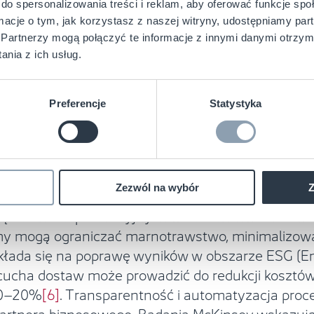
do spersonalizowania treści i reklam, aby oferować funkcje sp
żliwa jest automatyczna identyfikacja tacek, kon
ormacje o tym, jak korzystasz z naszej witryny, udostępniamy p
sy w kuchniach przemysłowych, zakładach przetwó
Partnerzy mogą połączyć te informacje z innymi danymi otrzym
nia z ich usług.
i? Liczby nie kłamią
Preferencje
Statystyka
m, ale liczby pokazują, że to inwestycja, która 
pert Systems with Applications, integracja RFID
westycji (ROI) osiąga poziom 2,6
[5]
.
Zezwól na wybór
Z
ksza wartość organizacji – pozwalając na bardz
enę zdolności produkcyjnych w oczach inwestorów 
my mogą ograniczać marnotrawstwo, minimalizować
łada się na poprawę wyników w obszarze ESG (Env
ucha dostaw może prowadzić do redukcji kosztów l
10–20%
[6]
. Transparentność i automatyzacja pro
partnera biznesowego. Badania McKinsey wskazuj