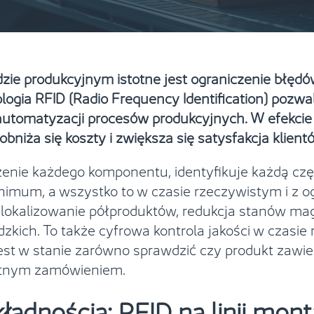
ie produkcyjnym istotne jest ograniczenie błędów,
nologia RFID (Radio Frequency Identification) pozwa
tomatyzacji procesów produkcyjnych. W efekcie 
niża się koszty i zwiększa się satysfakcja klient
edzenie każdego komponentu, identyfikuje każdą c
nimum, a wszystko to w czasie rzeczywistym i z o
e lokalizowanie półproduktów, redukcja stanów 
dzkich. To także cyfrowa kontrola jakości w czas
 jest w stanie zarówno sprawdzić czy produkt zawi
retnym zamówieniem.
ładnością: RFID na linii mon