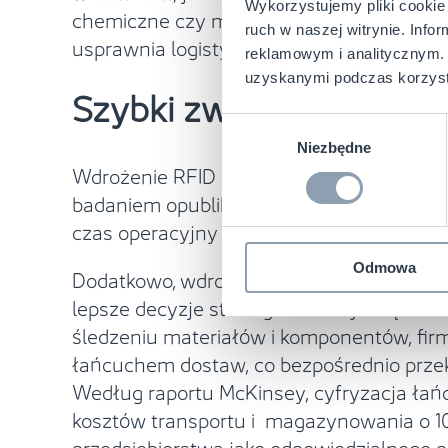
Wykorzystujemy pliki cookie 
chemiczne czy mikrofale. Dzięki niemu mo
ruch w naszej witrynie. Inf
usprawnia logistykę i przyspiesza proce
reklamowym i analitycznym. 
uzyskanymi podczas korzysta
Szybki zwrot z inwestycj
Wybór
Niezbędne
zgody
Wdrożenie RFID może wydawać się wyzwanie
badaniem opublikowanym w czasopiśmie Ex
czas operacyjny nawet o 81%, a zwrot z in
Odmowa
Dodatkowo, wdrożenie systemów RFID zwię
lepsze decyzje strategiczne i wyższą oc
śledzeniu materiałów i komponentów, fir
łańcuchem dostaw, co bezpośrednio przek
Według raportu McKinsey, cyfryzacja łańc
kosztów transportu i magazynowania o 
przedsiębiorstwa jako odpowiedzialnego 