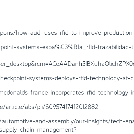
pons/how-audi-uses-rfid-to-improve-production
point-systems-espa%C3%B1a_rfid-trazabilidad-tra
r_desktop&rcm=ACoAADanh5IBXuhaOlichZPX0
checkpoint-systems-deploys-rfid-technology-at-
cdonalds-france-incorporates-rfid-technology-i
e/article/abs/pii/S0957417412012882
/automotive-and-assembly/our-insights/tech-ena
do/supply-chain-management?