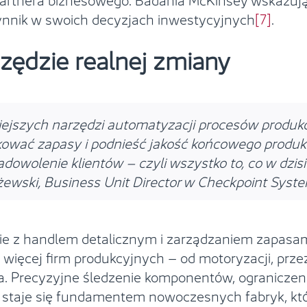
ynnik w swoich decyzjach inwestycyjnych
[7]
.
rzędzie realnej zmiany
niejszych narzędzi automatyzacji procesów produ
ować zapasy i podnieść jakość końcowego produktu
dowolenie klientów – czyli wszystko to, co w dzis
ewski, Business Unit Director w Checkpoint Syste
ie z handlem detalicznym i zarządzaniem zapasami
więcej firm produkcyjnych – od motoryzacji, przez
ia. Precyzyjne śledzenie komponentów, ograniczen
a staje się fundamentem nowoczesnych fabryk, któr