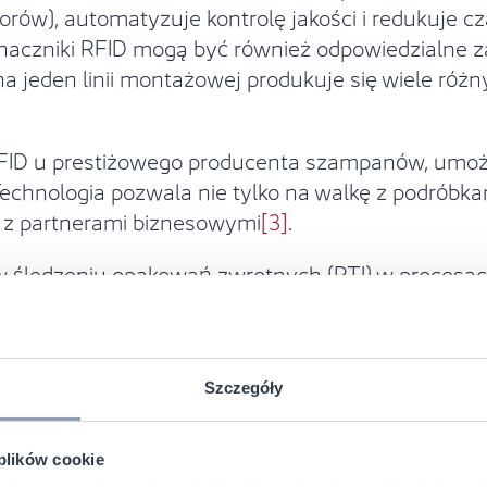
w), automatyzuje kontrolę jakości i redukuje czas
 Znaczniki RFID mogą być również odpowiedzialne 
a jeden linii montażowej produkuje się wiele róż
ID u prestiżowego producenta szampanów, umożli
 Technologia pozwala nie tylko na walkę z podróbka
 z partnerami biznesowymi
[3]
.
w śledzeniu opakowań zwrotnych (RTI) w procesach
lna sieć fastfood we Francji, która wdrożyła RFI
y kubek czy tacka może być precyzyjnie śledzona 
 cele zrównoważonego rozwoju. Dla globalnej mar
pływ na ograniczenie odpadów
[4]
.
Szczegóły
oint Systems opracował nowy znacznik RFID Chi
 plików cookie
żywczym i gastronomicznym. Tag ten jest odporny