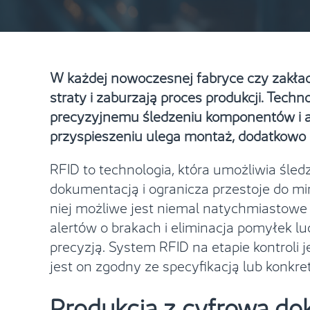
W każdej nowoczesnej fabryce czy zakładz
straty i zaburzają proces produkcji. Tech
precyzyjnemu śledzeniu komponentów i au
przyspieszeniu ulega montaż, dodatkowo ob
RFID to technologia, która umożliwia śl
dokumentacją i ogranicza przestoje do mi
niej możliwe jest niemal natychmiastow
alertów o brakach i eliminacja pomyłek lu
precyzją. System RFID na etapie kontroli
jest on zgodny ze specyfikacją lub konk
Produkcja z cyfrową dok