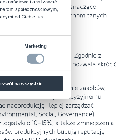
ołecznościowe i analizować
tenerów czy skrzynek, co znacząco
artnerom społecznościowym,
rczych czy sieciach gastronomicznych.
anymi od Ciebie lub
Marketing
błyskawicznie się zwraca. Zgodnie z
 z lean manufacturingiem pozwala skrócić
ezwól na wszystkie
iej efektywne wykorzystanie zasobów,
i kontrahentów. Dzięki precyzyjnemu
 nadprodukcję i lepiej zarządzać
ironmental, Social, Governance).
ogistyki o 10–15%, a także zmniejszenia
cesów produkcyjnych budują reputację
ą, że około 85% dyrektorów