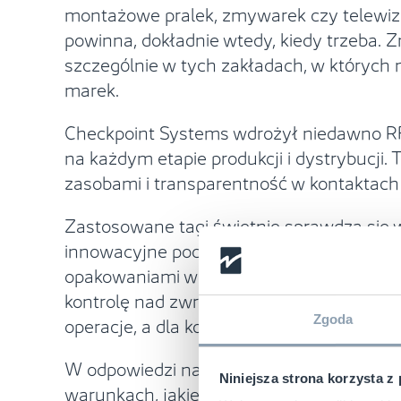
montażowe pralek, zmywarek czy telewizoró
powinna, dokładnie wtedy, kiedy trzeba.
szczególnie w tych zakładach, w których n
marek.
Checkpoint Systems wdrożył niedawno RF
na każdym etapie produkcji i dystrybucji.
zasobami i transparentność w kontaktach
Zastosowane tagi świetnie sprawdzą się 
innowacyjne podejście zastosowała globa
opakowaniami wielokrotnego użytku. Każd
kontrolę nad zwrotem opakowań i wspiera
operacje, a dla konsumentów – realny w
Zgoda
W odpowiedzi na wyzwania rynku, Checkp
Niniejsza strona korzysta z
warunkach, jakie panują w przemyśle spo