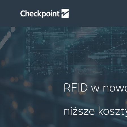
Skip
to
content
RFID w nowo
niższe kosz