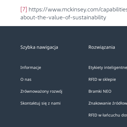
[7]
https://www.mckinsey.com/capabilitie
about-the-value-of-sustainability
Szybka nawigacja
Rozwiązania
Informacje
Etykiety inteligentn
O nas
RFID w sklepie
Zrównoważony rozwój
Bramki NEO
Skontaktuj się z nami
Znakowanie źródło
RFID w łańcuchu do