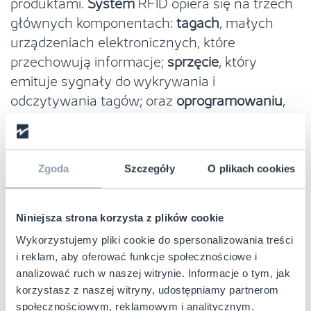
produktami.
System
RFID opiera się na trzech
głównych komponentach:
tagach
, małych
urządzeniach elektronicznych, które
przechowują informacje;
sprzęcie
, który
emituje sygnały do wykrywania i
odczytywania tagów; oraz
oprogramowaniu
,
które odbiera i przetwarza informacje.
Technologia ta przynosi wiele korzyści
sektorom takim jak sektor sklepów
Zgoda
Szczegóły
O plikach cookies
spożywczych. Najważniejsze z nich to:
Odczyt bez konieczności widoczności
Niniejsza strona korzysta z plików cookie
tagu:
Umożliwia to rejestrację produktów
Wykorzystujemy pliki cookie do spersonalizowania treści
bez konieczności przesuwania ich nad
i reklam, aby oferować funkcje społecznościowe i
czytnikiem kodów kreskowych, co
analizować ruch w naszej witrynie. Informacje o tym, jak
usprawnia zarządzanie produktami.
korzystasz z naszej witryny, udostępniamy partnerom
Masowe skanowanie produktów w kilka
społecznościowym, reklamowym i analitycznym.