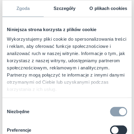
UHF 902–928 MHz), limity mocy urządzeń,
Zgoda
Szczegóły
O plikach cookies
wymagania testowe oraz zasady
zapobiegania zakłóceniom, które mogłyby
Niniejsza strona korzysta z plików cookie
wpływać na inne systemy łączności.
Wykorzystujemy pliki cookie do spersonalizowania treści
Dlaczego regulacje ETSI i FCC
i reklam, aby oferować funkcje społecznościowe i
analizować ruch w naszej witrynie. Informacje o tym, jak
mają znaczenie w projektach
korzystasz z naszej witryny, udostępniamy partnerom
społecznościowym, reklamowym i analitycznym.
RFID?
Partnerzy mogą połączyć te informacje z innymi danymi
otrzymanymi od Ciebie lub uzyskanymi podczas
korzystania z ich usług.
Podmioty regulacyjne, takie jak ETSI oraz FCC,
pełnią kluczową rolę w zagwarantowaniu
Wybór
bezpiecznego i efektywnego wykorzystania
Niezbędne
zgody
RFID. Bez regulacji urządzenia mogłyby
zakłócać inne sieci – co w krytycznych
Preferencje
sektorach, takich jak zdrowie, transport czy