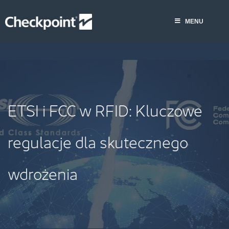
Skip
to
MENU
content
ETSI i FCC w RFID: Kluczowe
regulacje dla skutecznego
wdrożenia