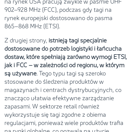
na rynek USA pracują zwykle w paśmie UHF
902–928 MHz (FCC), podczas gdy tagi na
rynek europejski dostosowano do pasma
865–868 MHz (ETSI).
Z drugiej strony,
istnieją tagi specjalnie
dostosowane do potrzeb logistyki i łańcucha
dostaw, które spełniają zarówno wymogi ETSI,
jak i FCC – w zależności od regionu, w którym
są używane
. Tego typu tagi są szeroko
stosowane do śledzenia produktów w
magazynach i centrach dystrybucyjnych, co
znacząco ułatwia efektywne zarządzanie
zapasami. W sektorze retail również
wykorzystuje się tagi zgodne z obiema
regulacjami, ponieważ wiele produktów trafia
na rynki globalne, co pozwala na użycie