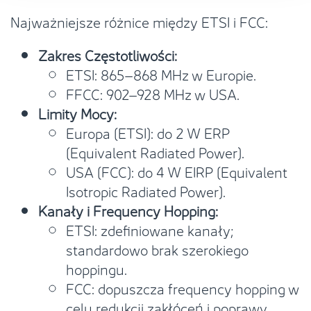
Najważniejsze różnice między ETSI i FCC:
Zakres Częstotliwości:
ETSI: 865–868 MHz w Europie.
FFCC: 902–928 MHz w USA.
Limity Mocy:
Europa (ETSI): do 2 W ERP
(Equivalent Radiated Power).
USA (FCC): do 4 W EIRP (Equivalent
Isotropic Radiated Power).
Kanały i Frequency Hopping:
ETSI: zdefiniowane kanały;
standardowo brak szerokiego
hoppingu.
FCC: dopuszcza frequency hopping w
celu redukcji zakłóceń i poprawy