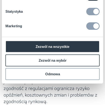
obronność, byłoby niedopuszczalne.
Statystyka
Przepisy wpływają na projektowanie,
testowanie i komercjalizację urządzeń.
Marketing
Określają parametry pracy – częstotliwości,
limity mocy, zasady wykorzystania kanałów –
tworząc ramy, które pozwalają technologii
Zezwól na wszystkie
działać stabilnie oraz współistnieć z innymi
systemami.
Zezwól na wybór
Dlatego firmy chcące wdrożyć projekt RFID
powinny uwzględnić wymagania ETSI i FCC
Odmowa
już na etapie planowania. Wczesne zadbanie o
zgodność z regulacjami ogranicza ryzyko
opóźnień, kosztownych zmian i problemów z
zgodnością rynkową.