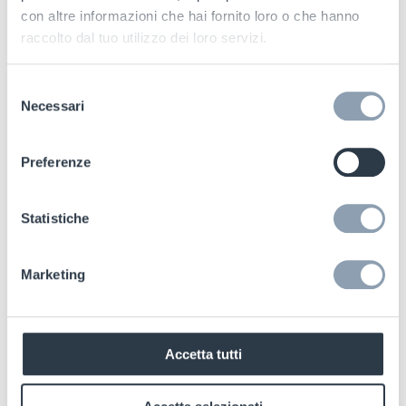
con altre informazioni che hai fornito loro o che hanno
raccolto dal tuo utilizzo dei loro servizi.
27/03/2026
RFID
Selezione
Necessari
del
Item-level tagging: come l’RFID migliora il
consenso
controllo dell’inventario nel fashion retail
Preferenze
Leggi tutto
Statistiche
Marketing
Accetta tutti