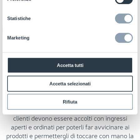
Statistiche
Il sistema antitaccheggio SFERO di
Checkpoint p
rotegge i tuoi store,
Marketing
riduce le differenze inventariali e
ottimizza i profitti
Accetta tutti
Proteggere gli store e i prodotti senza
Accetta selezionati
compromettere la customer experience è
una sfida per tutti i retailer. Per quanto
Rifiuta
riguarda i negozi di moda e abbigliamento, i
clienti devono essere accolti con ingressi
aperti e ordinati per poterli far avvicinare ai
prodotti e permettergli di toccare con mano la