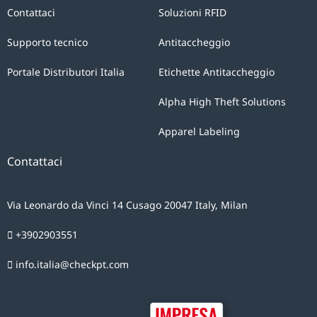
del
Contattaci
Soluzioni RFID
Parlamento
Europeo
Supporto tecnico
Antitaccheggio
e
Portale Distributori Italia
Etichette Antitaccheggio
del
Consiglio,
Alpha High Theft Solutions
dà
Apparel Labeling
il
suo
Contattaci
consenso
inequivocabile
Via Leonardo da Vinci 14 Cusago 20047 Italy, Milan
a
+3902903551
CHECKPOINT
SYSTEMS
info.italia@checkpt.com
ITALIA
S.p.A.