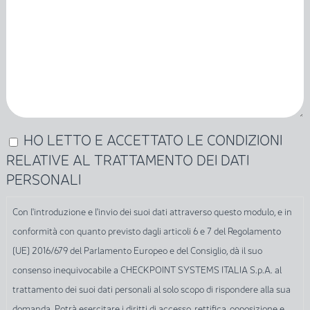
HO LETTO E ACCETTATO LE CONDIZIONI
Con
RELATIVE AL TRATTAMENTO DEI DATI
l'introduzione
PERSONALI
e
l'invio
Con l'introduzione e l'invio dei suoi dati attraverso questo modulo, e in
dei
conformità con quanto previsto dagli articoli 6 e 7 del Regolamento
suoi
(UE) 2016/679 del Parlamento Europeo e del Consiglio, dà il suo
dati
consenso inequivocabile a CHECKPOINT SYSTEMS ITALIA S.p.A. al
attraverso
trattamento dei suoi dati personali al solo scopo di rispondere alla sua
questo
domanda. Potrà esercitare i diritti di accesso, rettifica, opposizione e