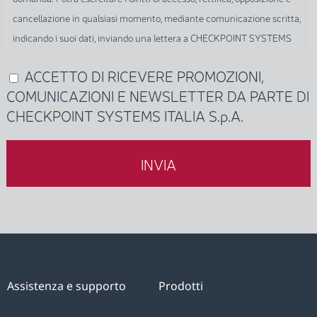
modulo,
cancellazione in qualsiasi momento, mediante comunicazione scritta,
e
indicando i suoi dati, inviando una lettera a CHECKPOINT SYSTEMS
in
ITALIA S.p.A., al seguente indirizzo: Via Leonardo da Vinci, 14, 20090,
conformità
ACCETTO DI RICEVERE PROMOZIONI,
(Obbligatorio)
Cusago, MI, o via e-mail, al seguente indirizzo di posta elettronica:
con
COMUNICAZIONI E NEWSLETTER DA PARTE DI
GDPR.IT@checkpt.com.
quanto
CHECKPOINT SYSTEMS ITALIA S.p.A.
previsto
dagli
articoli
6
e
7
del
Regolamento
(UE)
Assistenza e supporto
Prodotti
2016/679