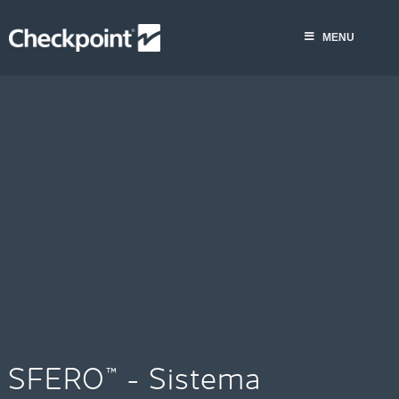
Skip
to
MENU
content
SFERO™ - Sistema