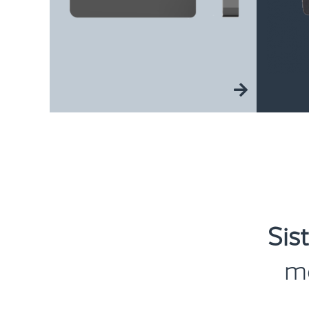
Sis
mo