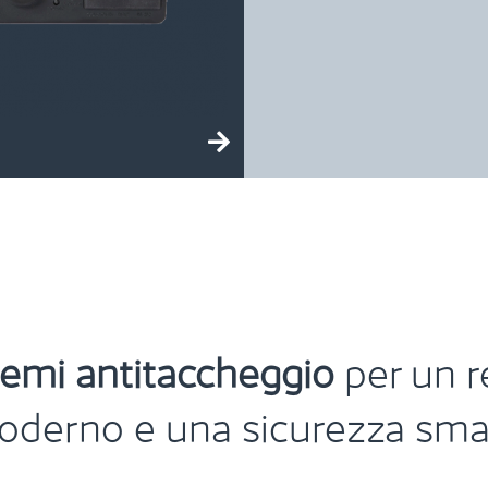
temi antitaccheggio
per un
r
derno e una sicurezza sm