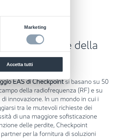
 delle barriere
Marketing
o per il settore della
Accetta tutti
ggio EAS di Checkpoint
si basano su 50
 campo della radiofrequenza (RF) e su
 di innovazione. In un mondo in cui i
iarsi tra le mutevoli richieste dei
sità di una maggiore sofisticazione
nzione delle perdite,
Checkpoint
artner per la fornitura di
soluzioni