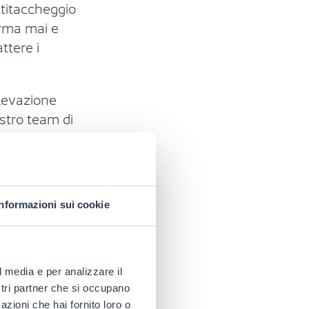
ntitaccheggio
erma mai e
ttere i
levazione
ostro team di
taccheggio
di
di protezione
i clienti
Informazioni sui cookie
erdite
l media e per analizzare il
ostri partner che si occupano
azioni che hai fornito loro o