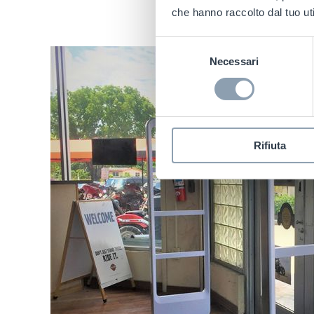
che hanno raccolto dal tuo uti
Selezione
Necessari
del
consenso
Rifiuta