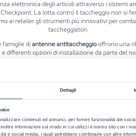
nza elettronica degli articoli
attraverso i sistemi a
e Checkpoint
.
La lotta contro il taccheggio non si f
mo ai retailer gli strumenti più innovativi per comba
taccheggiatori.
 famiglie di
antenne antitaccheggio
offrono una ri
e differenti opzioni di installazione da parte del n
Success.
La gamma di
sistemi di rilevazione anti
t Systems
, è stata creata per soddisfare i requisiti 
dei prodotti dei retailer per differenti applicazioni.
mo molto nella Ricerca & Sviluppo per offrire ai nostr
Dettagli
ioni nuove e innovative per la prevenzione delle p
ookie
nalizzare contenuti ed annunci, per fornire funzionalità dei socia
inoltre informazioni sul modo in cui utilizzi il nostro sito con i n
icità e social media, i quali potrebbero combinarle con altre inform