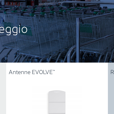
eggio
Antenne EVOLVE™
R