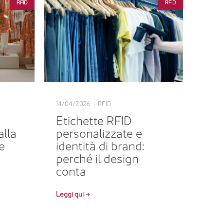
RFID
RFID
14/04/2026
RFID
Etichette RFID
alla
personalizzate e
e
identità di brand:
perché il design
conta
Leggi qui →