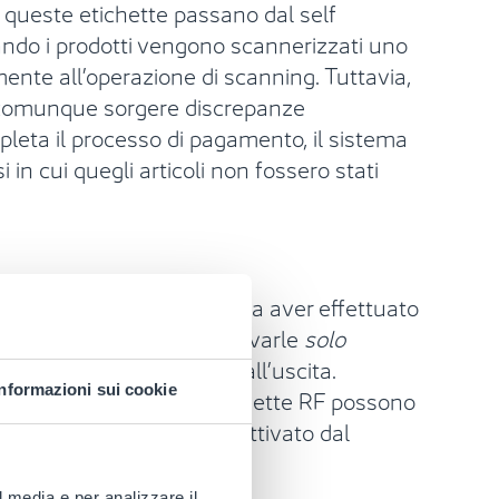
di queste etichette passano dal self
ndo i prodotti vengono scannerizzati uno
amente all’operazione di scanning. Tuttavia,
no comunque sorgere discrepanze
pleta il processo di pagamento, il sistema
in cui quegli articoli non fossero stati
cliente lasci lo store senza aver effettuato
F, che permette di disattivarle
solo
no il sistema di allarme all’uscita.
Informazioni sui cookie
so nell’area buste, le etichette RF possono
di avvenuto pagamento, attivato dal
l media e per analizzare il