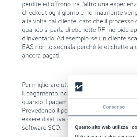
perdite ed offrono tra l’altro una esperienz
checkout ogni giorno e normalmente vengo
alla volta dal cliente, dato che il processo
quando si parla di etichette RF morbide a
d’inventario. Ad esempio, se un cliente sc
EAS non lo segnala perché le etichette a qu
ancora pagati.
Per migliorare ulteriormente l’opzione di a
il pagamento, noi di Checkpoint Systems p
quando il pagamento finale è stato confermat
Consenso
Prevedendo il posizionamento di sensori di 
essere disattivate tramite una sola opera
software SCO.
Questo sito web utilizza i c
Utilizziamo i cookie per perso