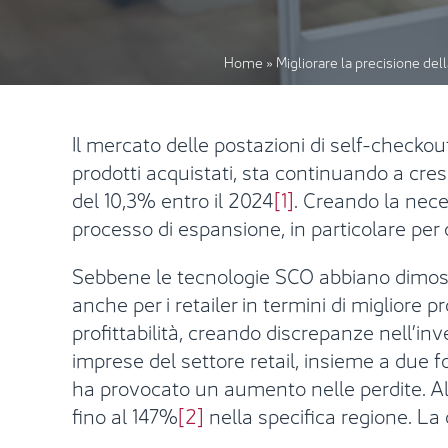
Home
»
Migliorare la precisione de
Il mercato delle postazioni di self-checko
prodotti acquistati, sta continuando a cre
del 10,3% entro il 2024
[1]
. Creando la nece
processo di espansione, in particolare per 
Sebbene le tecnologie SCO abbiano dimost
anche per i retailer in termini di migliore p
profittabilità, creando discrepanze nell’in
imprese del settore retail, insieme a due f
ha provocato un aumento nelle perdite. Alc
fino al 147%
[2]
nella specifica regione. La