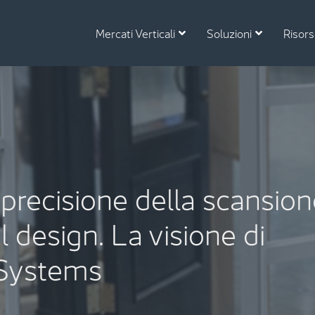
Mercati Verticali
Soluzioni
Risor
a precisione della scansio
 design. La visione di
 Systems