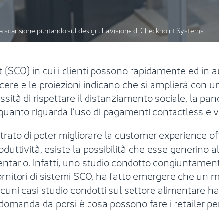
lla scansione puntando sul design. La visione di Checkpoint Systems
ut (SCO) in cui i clienti possono rapidamente ed in
scere e le proiezioni indicano che si amplierà con
ssità di rispettare il distanziamento sociale, la p
quanto riguarda l’uso di pagamenti contactless e vi
rato di poter migliorare la customer experience o
roduttività, esiste la possibilità che esse generino a
ventario. Infatti, uno studio condotto congiuntamente
ornitori di sistemi SCO, ha fatto emergere che un m
uni casi studio condotti sul settore alimentare ha
 domanda da porsi è cosa possono fare i retailer 