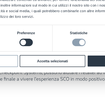
oluzione più sicura al retailer, pur assicurando u
inoltre informazioni sul modo in cui utilizzi il nostro sito con i n
icità e social media, i quali potrebbero combinarle con altre inform
lizzo dei loro servizi.
 chioschi SCO ha un ruolo importante nel migliorare
Preferenze
Statistiche
one del cliente e quindi il conseguente abbandono del
 e caotiche e ciò crea punti ciechi sia per i clienti
a e di offrire aiuto ai clienti in modo tempestivo. I
ore, devono essere considerati come parte integran
Accetta selezionati
a pianificazione delle azioni di prevenzione delle per
Checkpoint Systems, possono aiutare i retailer ad i
e finale a vivere l'esperienza SCO in modo positivo 