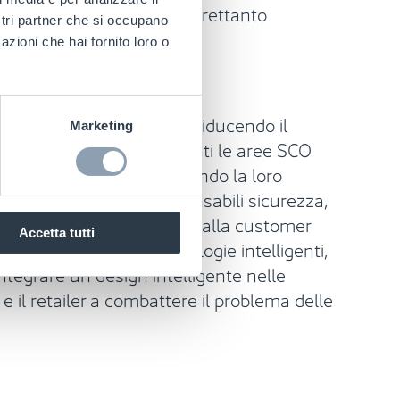
na customer experience altrettanto
ostri partner che si occupano
azioni che hai fornito loro o
 la customer experience riducendo il
Marketing
lo store. Nei negozi affollati le aree SCO
 che per i gestori, limitando la loro
l posizionamento dei responsabili sicurezza,
te di una strategia mirata alla customer
Accetta tutti
dite. L'utilizzo di tecnologie intelligenti,
ntegrare un design intelligente nelle
e il retailer a combattere il problema delle