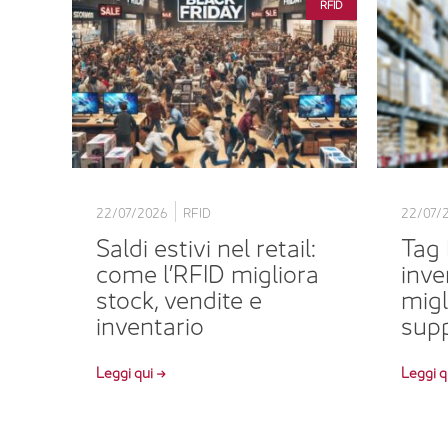
RFID
22/07/2026
RFID
22/07/
Saldi estivi nel retail:
Tag 
come l’RFID migliora
inve
stock, vendite e
migl
inventario
supp
Leggi qui →
Leggi q