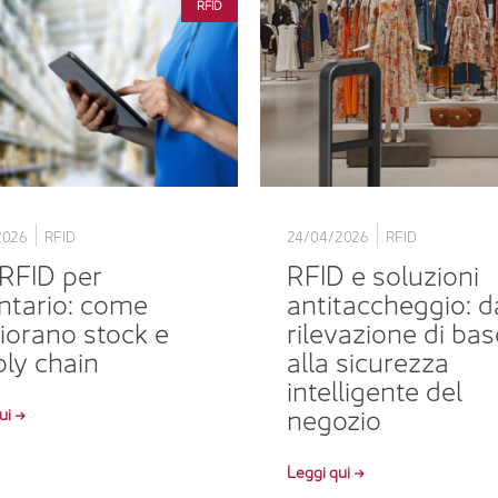
RFID
2026
RFID
24/04/2026
RFID
RFID per
RFID e soluzioni
ntario: come
antitaccheggio: d
iorano stock e
rilevazione di bas
ly chain
alla sicurezza
intelligente del
negozio
ui →
Leggi qui →