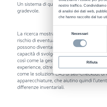
Un sistema di questo tipo garantisce una s
nostro traffico. Condividiamo 
gradevole.
di analisi dei dati web, pubbl
che hanno raccolto dal tuo uti
Selezione
La ricerca mostra anche che il layout dei
Necessari
del
rischio di eventuali criticità, la frustrazi
consenso
possono diventare rapidamente congestionate
capacità di svolgere attività di sorveglianz
così come la gestione degli spazi degli st
Rifiuta
experience, oltre che come punti chiave dell
come le soluzioni EAS di self-checkout di 
apparecchiature, che aiutino quindi l’utent
differenze inventariali.