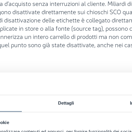
a d’acquisto senza interruzioni al cliente. Miliardi 
no disattivate direttamente sui chioschi SCO qua
 di disattivazione delle etichette è collegato dirett
pplicate in store o alla fonte (source tag), posso
annerizza un intero carrello di prodotti ma non com
el punto sono già state disattivate, anche nei casi 
vvenuto pagamento e quindi ridurre il rischio che il 
roponiamo una soluzione alternativa di etichette R
o, il che significa che i prodotti non pagati attiva
Dettagli
disattivazione delle etichette RF sulla bilancia pe
zione al ricevimento di un messaggio di conferma 
ookie
nalizzare contenuti ed annunci, per fornire funzionalità dei socia