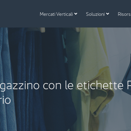
Mercati Verticali
Soluzioni
Risor
agazzino con le etichette
rio