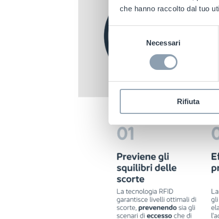
che hanno raccolto dal tuo uti
Selezione
Necessari
del
consenso
Rifiuta