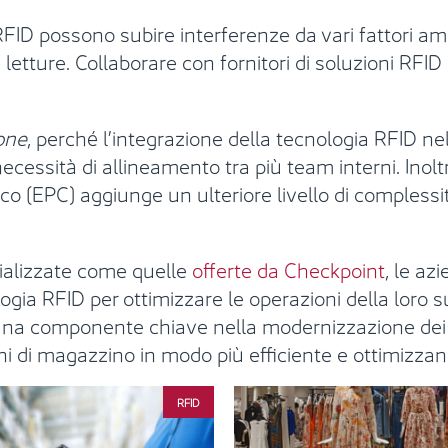
RFID possono subire interferenze da vari fattori amb
letture. Collaborare con fornitori di soluzioni RFID
ione
, perché l’integrazione della tecnologia RFID ne
necessità di allineamento tra più team interni. Inolt
co (EPC) aggiunge un ulteriore livello di complessit
cializzate come quelle
offerte da Checkpoint
, le a
logia RFID per ottimizzare le operazioni della loro 
una componente chiave nella modernizzazione dei pr
oni di magazzino in modo più efficiente e ottimizzan
RFID