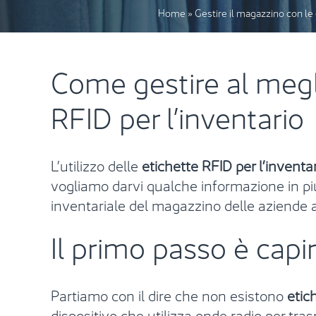
Home
»
Gestire il magazzino con le 
Come gestire al megli
RFID per l’inventario
L’utilizzo delle
etichette RFID per l’inventa
vogliamo darvi qualche informazione in più 
inventariale del magazzino delle aziende a
Il primo passo è capir
Partiamo con il dire che non esistono
etic
dispositivo che utilizza onde radio per tras