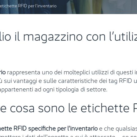
etichette RFID per l’inventario
o il magazzino con l’utili
rio
rappresenta uno dei molteplici utilizzi di questi i
sui vantaggi e sulle caratteristiche dei tag RFID ut
ppartenenti ad ogni tipologia di settore.
e cosa sono le etichette R
hette RFID specifiche per l’inventario
e che qualsias
mettere i dati dell'oggetto a cui è attaccato – se co