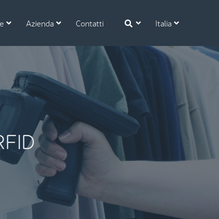
se
Azienda
Contatti
Italia
 RFID