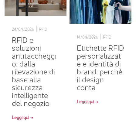
24/04/2026
RFID
RFID e
14/04/2026
RFID
soluzioni
Etichette RFID
antitaccheggi
personalizzat
o: dalla
e e identità di
rilevazione di
brand: perché
base alla
il design
sicurezza
conta
intelligente
del negozio
Leggi qui →
Leggi qui →