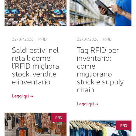
22/07/2026
RFID
22/07/2026
RFID
Saldi estivi nel
Tag RFID per
retail: come
inventario:
l’RFID migliora
come
stock, vendite
migliorano
e inventario
stock e supply
chain
Leggi qui →
Leggi qui →
RFID
RFID