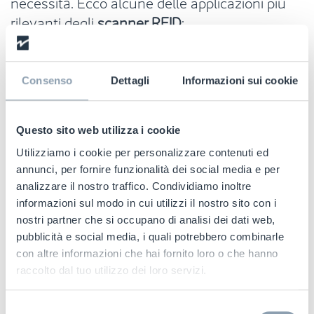
necessità. Ecco alcune delle applicazioni più
rilevanti degli
scanner RFID
:
Logistica e Supply Chain Management
:
fondamentali per la gestione del flusso di
Consenso
Dettagli
Informazioni sui cookie
merci lungo la supply chain, consentono
di
tracciare l'inventario in tempo reale
,
monitorare le condizioni dei prodotti in
Questo sito web utilizza i cookie
transito (come nella logistica a
Utilizziamo i cookie per personalizzare contenuti ed
temperatura controllata) e controllare
annunci, per fornire funzionalità dei social media e per
analizzare il nostro traffico. Condividiamo inoltre
l’accesso ai magazzini.
informazioni sul modo in cui utilizzi il nostro sito con i
Retail
: l’RFID sta trasformando la gestione
nostri partner che si occupano di analisi dei dati web,
dell’inventario nei negozi, fornendo
dati in
pubblicità e social media, i quali potrebbero combinarle
tempo reale sui livelli di stock
, riducendo
con altre informazioni che hai fornito loro o che hanno
le situazioni di esaurimento scorte e
raccolto dal tuo utilizzo dei loro servizi.
permettendo previsioni più accurate della
domanda. Inoltre, viene utilizzato per
Selezione