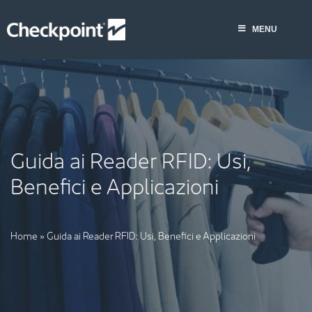
Skip
to
MENU
content
Guida ai Reader RFID: Usi,
Benefici e Applicazioni
Home
»
Guida ai Reader RFID: Usi, Benefici e Applicazioni