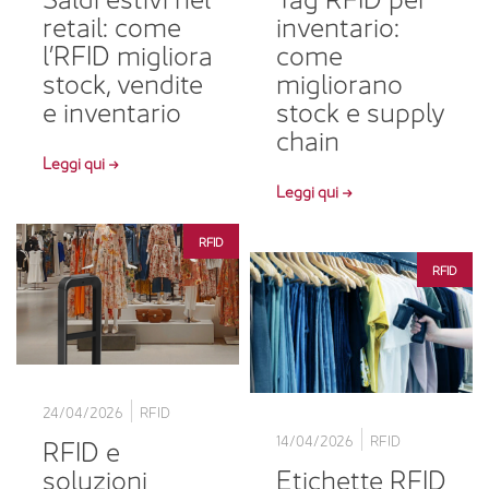
retail: come
inventario:
l’RFID migliora
come
stock, vendite
migliorano
e inventario
stock e supply
chain
Leggi qui →
Leggi qui →
RFID
RFID
24/04/2026
RFID
RFID e
14/04/2026
RFID
soluzioni
Etichette RFID