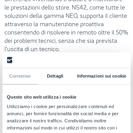
le prestazioni dello store. NS42, come tutte le
soluzioni della gamma NEO, supporta il cliente
attraverso la manutenzione proattiva
consentendo di risolvere in remoto oltre il 50%
dei problemi tecnici, senza che sia prevista
l’uscita di un tecnico.
Consenso
Dettagli
Informazioni sui cookie
"Siamo entusiasti di presentare la
nuova antenna NS42: i retailer ci
Questo sito web utilizza i cookie
chiedevano da un po' di tempo di
Utilizziamo i cookie per personalizzare contenuti ed
sviluppare una versione di NS40
annunci, per fornire funzionalità dei social media e per
che con lo stesso design, le
analizzare il nostro traffico. Condividiamo inoltre
stesse capacità di rilevamento, le
informazioni sul modo in cui utilizzi il nostro sito con i