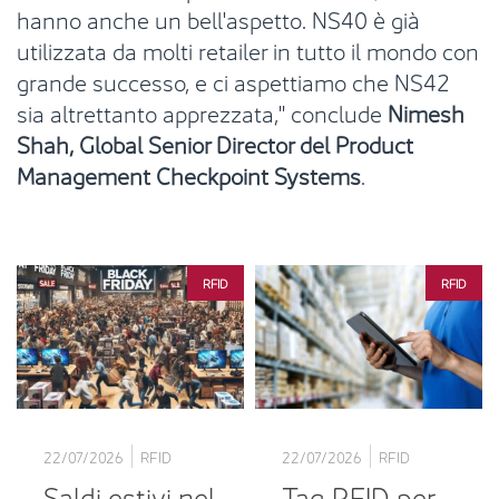
hanno anche un bell'aspetto. NS40 è già
utilizzata da molti retailer in tutto il mondo con
grande successo, e ci aspettiamo che NS42
sia altrettanto apprezzata," conclude
Nimesh
Shah, Global Senior Director del Product
Management Checkpoint Systems
.
RFID
RFID
22/07/2026
RFID
22/07/2026
RFID
Saldi estivi nel
Tag RFID per