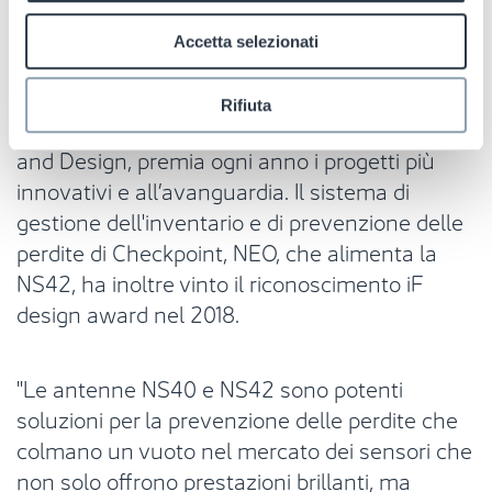
Dopo il suo lancio nel 2020, l'antenna NS40 è
stata insignita quest’anno del
Good Design
Accetta selezionati
Awards 2022
per la categoria Retail Fittings. Il
prestigioso riconoscimento, assegnato dal
Rifiuta
Chicago Athenaeum Museum of Architecture
and Design, premia ogni anno i progetti più
innovativi e all’avanguardia. Il sistema di
gestione dell'inventario e di prevenzione delle
perdite di Checkpoint, NEO, che alimenta la
NS42, ha inoltre vinto il riconoscimento iF
design award nel 2018.
"Le antenne NS40 e NS42 sono potenti
soluzioni per la prevenzione delle perdite che
colmano un vuoto nel mercato dei sensori che
non solo offrono prestazioni brillanti, ma