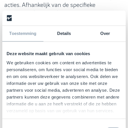
acties. Afhankelijk van de specifieke
toepassing kunnen deze gegevens voor
verschillende doeleinden worden gebruikt,
zoals het snel en effectief bijwerken van de
Toestemming
Details
Over
inventaris, het beheren van de toegang in
beveiligingssystemen of het verbeteren van
de omnichannel ervaring.
Deze website maakt gebruik van cookies
We gebruiken cookies om content en advertenties te
Gegevensverwerking is essentieel voor het
personaliseren, om functies voor social media te bieden
maximaliseren van het potentieel van RFID-
en om ons websiteverkeer te analyseren. Ook delen we
technologie, waardoor geïnformeerde
informatie over uw gebruik van onze site met onze
besluitvorming en procesautomatisering
partners voor social media, adverteren en analyse. Deze
mogelijk worden.
partners kunnen deze gegevens combineren met andere
informatie die u aan ze heeft verstrekt of die ze hebben
5. Actie: Activering van
verzameld op basis van uw gebruik van hun services.
geautomatiseerde reacties
Toestemmingsselectie