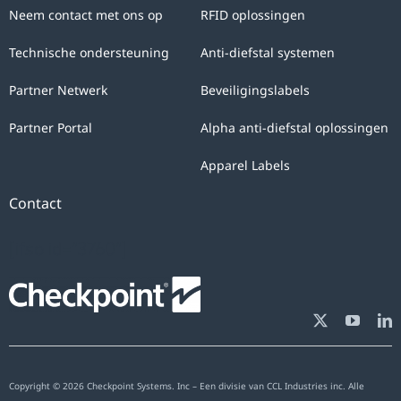
Neem contact met ons op
RFID oplossingen
answering
your
Technische ondersteuning
Anti-diefstal systemen
query.
Partner Netwerk
Beveiligingslabels
You
can
Partner Portal
Alpha anti-diefstal oplossingen
exercise
Apparel Labels
the
rights
Contact
of
[ifso id="3760"]
access,
rectification,
opposition
and
cancellation
at
Copyright © 2026 Checkpoint Systems. Inc – Een divisie van CCL Industries inc. Alle
any