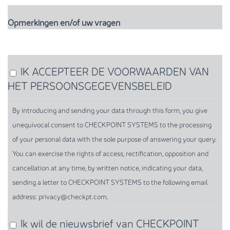
Opmerkingen en/of uw vragen
IK ACCEPTEER DE VOORWAARDEN VAN
By
HET PERSOONSGEGEVENSBELEID
introducing
and
By introducing and sending your data through this form, you give
sending
unequivocal consent to CHECKPOINT SYSTEMS to the processing
your
of your personal data with the sole purpose of answering your query.
data
You can exercise the rights of access, rectification, opposition and
through
cancellation at any time, by written notice, indicating your data,
this
sending a letter to CHECKPOINT SYSTEMS to the following email
form,
address: privacy@checkpt.com.
you
give
Ik wil de nieuwsbrief van CHECKPOINT
unequivocal