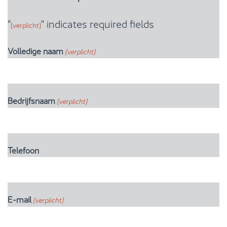
"
" indicates required fields
(verplicht)
Volledige naam
(verplicht)
Bedrijfsnaam
(verplicht)
Telefoon
E-mail
(verplicht)