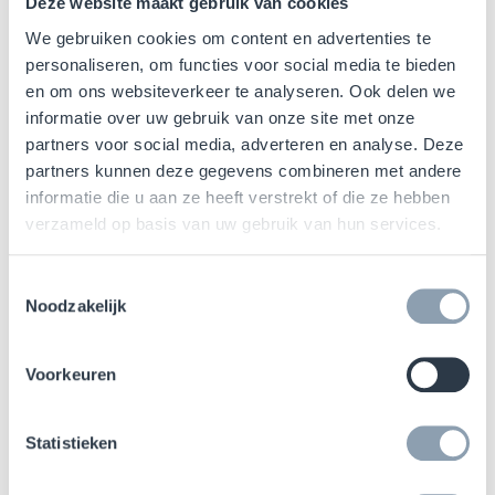
Deze website maakt gebruik van cookies
We gebruiken cookies om content en advertenties te
personaliseren, om functies voor social media te bieden
en om ons websiteverkeer te analyseren. Ook delen we
informatie over uw gebruik van onze site met onze
partners voor social media, adverteren en analyse. Deze
partners kunnen deze gegevens combineren met andere
informatie die u aan ze heeft verstrekt of die ze hebben
verzameld op basis van uw gebruik van hun services.
Toestemmingsselectie
Noodzakelijk
Voorkeuren
11 January 2021
REPORT: Display Compliance
Statistieken
Read More