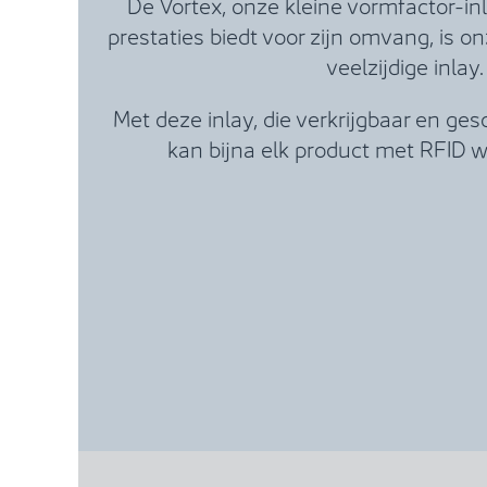
De Vortex, onze kleine vormfactor-inla
prestaties biedt voor zijn omvang, is 
veelzijdige inlay.
Met deze inlay, die verkrijgbaar en gesch
kan bijna elk product met RFID w