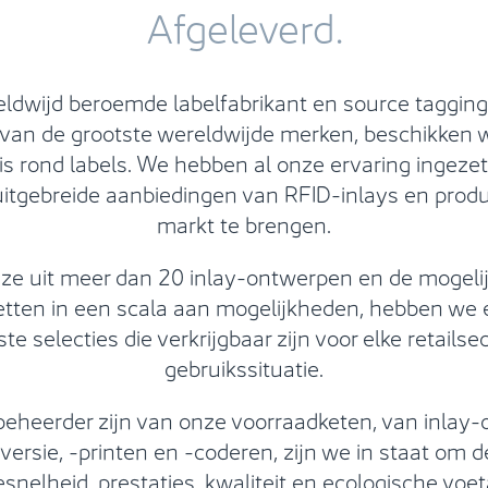
Afgeleverd.
eldwijd beroemde labelfabrikant en source tagging
an de grootste wereldwijde merken, beschikken 
is rond labels. We hebben al onze ervaring ingeze
itgebreide aanbiedingen van RFID-inlays en prod
markt te brengen.
ze uit meer dan 20 inlay-ontwerpen en de mogeli
etten in een scala aan mogelijkheden, hebben we
te selecties die verkrijgbaar zijn voor elke retailse
gebruikssituatie.
eheerder zijn van onze voorraadketen, van inlay-
versie, -printen en -coderen, zijn we in staat om d
esnelheid, prestaties, kwaliteit en ecologische voet