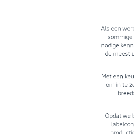
Als een wer
sommige v
nodige kenn
de meest u
Met een keu
om in te z
breeds
Opdat we b
labelcon
producti