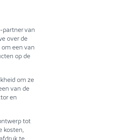
-partner van
we over de
t om een van
ucten op de
jkheid om ze
 een van de
ctor en
ontwerp tot
e kosten,
afdruk te