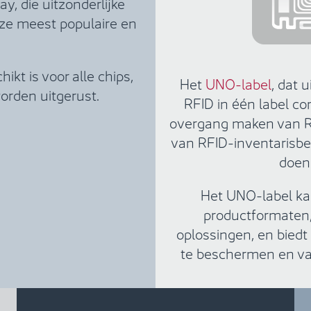
y, die uitzonderlijke
onze meest populaire en
ikt is voor alle chips,
Het
UNO-label
, dat 
orden uitgerust.
RFID in één label com
overgang maken van RF
van RFID-inventarisbeh
doen 
Het UNO-label ka
productformaten, 
oplossingen, en biedt
te beschermen en van