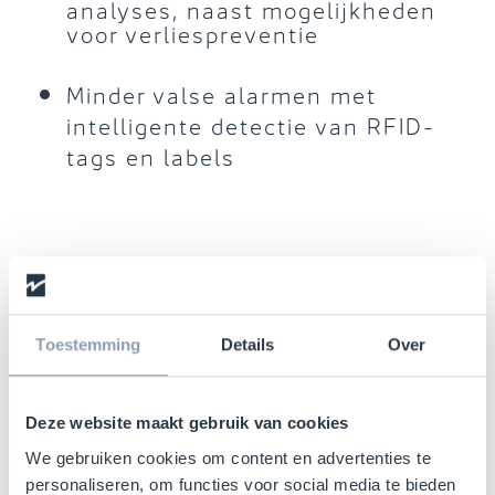
analyses, naast mogelijkheden
voor verliespreventie
Minder valse alarmen met
intelligente detectie van RFID-
tags en labels
Toestemming
Details
Over
Extra zichtbaarheid waar u dat
nodig hebt.
Deze website maakt gebruik van cookies
We gebruiken cookies om content en advertenties te
personaliseren, om functies voor social media te bieden
Door inzicht te krijgen in diefstalpreventie op