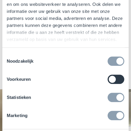
en om ons websiteverkeer te analyseren. Ook delen we
artikelniveau kunnen retailers in de winkel
informatie over uw gebruik van onze site met onze
slimmere beslissingen nemen. Als u sneller
partners voor social media, adverteren en analyse. Deze
begrijpt wat er is kwijtgeraakt, wanneer en
partners kunnen deze gegevens combineren met andere
waar in uw winkel, bent u beter in staat om
informatie die u aan ze heeft verstrekt of die ze hebben
diefstal tegen te gaan en verlies te beperken.
verzameld op basis van uw gebruik van hun services.
Onze oplossingen worden gemaakt met onze
Toestemmingsselectie
geavanceerde Wirama-technoligie om de
Noodzakelijk
zichtbaarheid en veiligheid te bieden die u
nodig hebt om uw winkels te beschermen.
Voorkeuren
Statistieken
Marketing