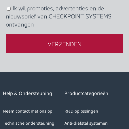
give
Ik wil promoties, advertenties en de
(Required)
unequivocal
nieuwsbrief van CHECKPOINT SYSTEMS
consent
ontvangen
to
CHECKPOINT
SYSTEMS
to
the
processing
of
your
personal
Help & Ondersteuning
Productcategorieën
data
with
Neem contact met ons op
RFID oplossingen
the
sole
Technische ondersteuning
Anti-diefstal systemen