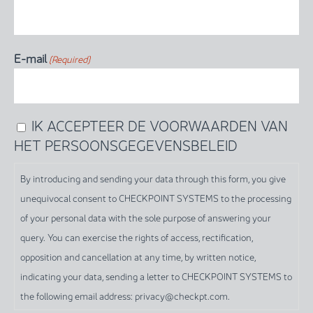
E-mail
(Required)
IK ACCEPTEER DE VOORWAARDEN VAN
By
HET PERSOONSGEGEVENSBELEID
introducing
and
By introducing and sending your data through this form, you give
sending
unequivocal consent to CHECKPOINT SYSTEMS to the processing
your
of your personal data with the sole purpose of answering your
data
query. You can exercise the rights of access, rectification,
through
opposition and cancellation at any time, by written notice,
this
indicating your data, sending a letter to CHECKPOINT SYSTEMS to
form,
the following email address: privacy@checkpt.com.
you