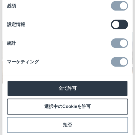
を強化
必須
意
BLOG
の
Read More →
選
設定情報
択
NEWS
RFID
統計
FEATURED LARGE GRID POST
03/19/2025
Blog
マーケティング
CHECKPOINT
SYSTEMS
DEPLOYS RFID
全て許可
12/18/2024
News
,
RFID
,
TECHNOLOGY
Featured Large Grid Post
AT
CHINOOK™イ
選択中のCookieを許可
CHAMPAGNE
ンレイ：リユ
CHARLES
ース容器を支え
HEIDSIECK
拒否
る革新的な