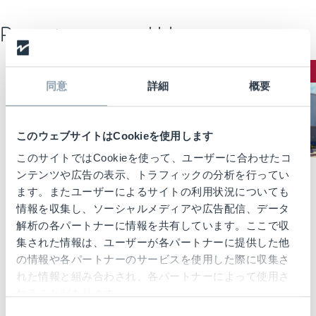
Recent news and blogs
CUSTOMER STORIES
NEWS
同意
詳細
概要
04/23/2026
Customer Stories
JD SPORTS、在
このウェブサイトはCookieを使用します
庫精度と店頭在
このサイトではCookieを使って、ユーザーに合わせたコ
庫の最適化に向
ンテンツや広告の表示、トラフィックの分析を行ってい
けてチェック
07/10/2025
News
ます。またユーザーによるサイトの利用状況についても
ポイントシス
チェックポイ
情報を収集し、ソーシャルメディアや広告配信、データ
テムズ社を採
ントシステム
解析の各パートナーに情報を共有しています。ここで収
用
ズ、メキシコ
集された情報は、ユーザーが各パートナーに提供した他
シティに新工
の情報や各パートナーのサービスを使用した際に収集さ
Read More →
場を開設
れた情報と組み合わされ、各パートナーによって使用さ
れることがあります。
RFID製造体制
同