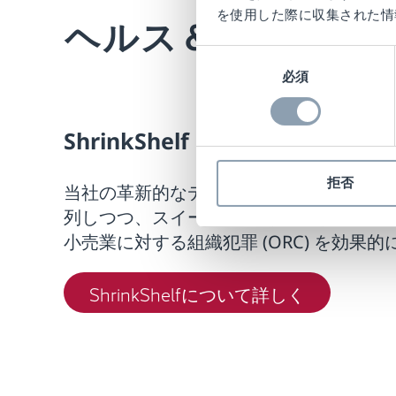
を使用した際に収集された情
ヘルス＆ビューテ
同
必須
意
の
選
ShrinkShelf（シュリンク・シ
択
拒否
当社の革新的なディスプレイ ソリューシ
列しつつ、スイープ行為（商品を大量に
小売業に対する組織犯罪 (ORC) を効果
ShrinkShelfについて詳しく