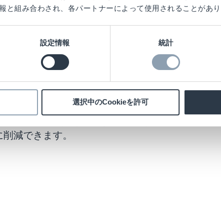
報と組み合わされ、各パートナーによって使用されることがあり
ィ向け そのほかのハイ
ン
設定情報
統計
ェルフ）
選択中のCookieを許可
ョンは、ヘルス＆ビューティ商品を魅力的に陳
一気に盗む行為）を防止する技術を実装。
的に削減できます。