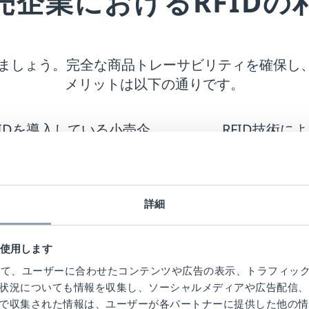
売企業における
RFIDの
用しましょう。完全な商品トレーサビリティを確保し
メリットは
以下の通りです。
FIDを導入している小売企
RFID技術に
93%の在庫精度を達成
小売企業の売上は最
業と比較して、
リアルタイムのデータ
詳細
イコンプライアンスを
店舗とオンライン
大16倍省力化
商品の入手可能
を使用します
を使って、ユーザーに合わせたコンテンツや広告の表示、トラフィッ
状況についても情報を収集し、ソーシャルメディアや広告配信、
で収集された情報は、ユーザーが各パートナーに提供した他の情