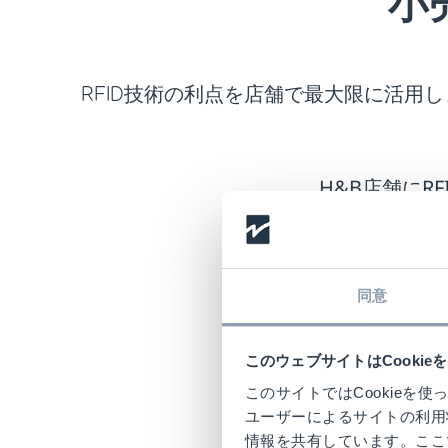
小
RFID技術の利点を店舗で最大限に活
H&B店舗にR
業は、
平均
手作
同意
ディスプレ
最
このウェブサイトはCookie
このサイトではCookie
ユーザーによるサイトの利用
情報を共有しています。ここ