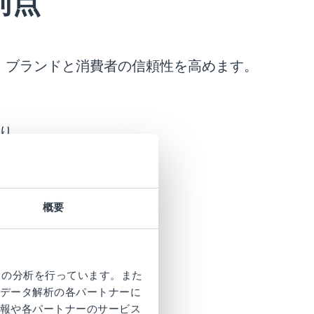
利点
、ブランドと消費者の信頼性を高めます。
より、
大9％増加
統合により、
概要
の両方で
性を向上
クの分析を行っています。また
データ解析の各パートナーに
報や各パートナーのサービス