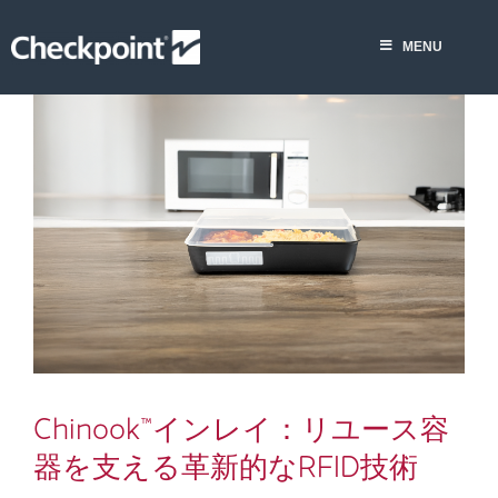
Skip
to
MENU
content
Chinook™インレイ：リユース
容器を支える革新的なRFID技
術
News
RFID
Chinook™インレイ：リユース容
器を支える革新的なRFID技術