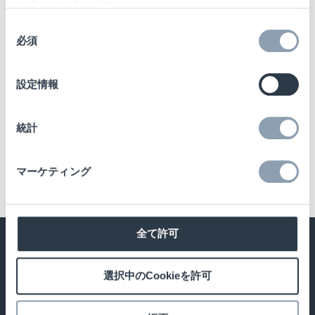
深刻な問題となっています。 埋立地の過剰
れることがあります。
な負担や、プラスチックが海洋環境に与え
同
る悪影響は、もはや無視できない状況で
必須
意
す。 この問題に対して、政府や規制機関
の
は、廃棄物削減に向けた厳しいガイドライ
選
設定情報
択
ンを導入しています。 [...]
統計
12/18/2024
|
News
,
RFID
Read More
マーケティング
全て許可
ヘルプ＆サポート
製品カテゴリー
選択中のCookieを許可
お問い合わせはこちら
RFIDソリューション