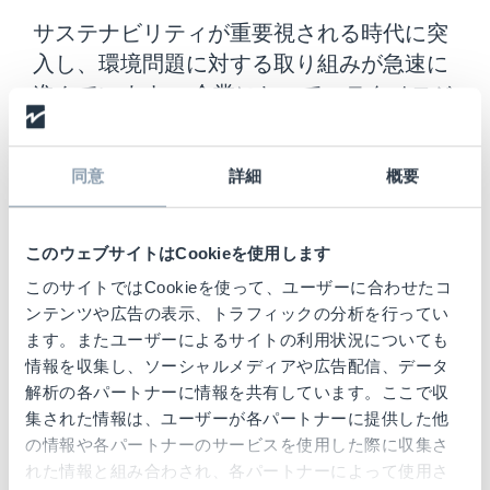
サステナビリティが重要視される時代に突
入し、環境問題に対する取り組みが急速に
進んでいます。 企業にとって、テクノロジ
ーを活用することで、課題を乗り越え、持
続可能な未来に貢献する新たな機会が生ま
同意
詳細
概要
れています。 チェックポイントシステムズ
社は、環境に配慮した食品容器向けに、
Chinookインレイという革新的なRFIDタグ
このウェブサイトはCookieを使用します
を開発しました。 Chinookインレイは、リ
このサイトではCookieを使って、ユーザーに合わせたコ
ユース容器に特化したRFID技術で、環境問
ンテンツや広告の表示、トラフィックの分析を行ってい
題への対応に大きな一歩をもたらします。
ます。またユーザーによるサイトの利用状況についても
革新とサステナビリティを両立させたこの
情報を収集し、ソーシャルメディアや広告配信、データ
解析の各パートナーに情報を共有しています。ここで収
製品は、包装業界に新たな可能性を示して
集された情報は、ユーザーが各パートナーに提供した他
います。 世界規模で進化する持続可能な
の情報や各パートナーのサービスを使用した際に収集さ
包装への取り組み 包装廃棄物は、世界中で
れた情報と組み合わされ、各パートナーによって使用さ