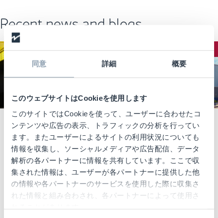
Recent news and blogs
CUSTOMER STORIES
NEWS
同意
詳細
概要
このウェブサイトはCookieを使用します
このサイトではCookieを使って、ユーザーに合わせたコ
ンテンツや広告の表示、トラフィックの分析を行ってい
04/23/2026
07/10/2025
News
ます。またユーザーによるサイトの利用状況についても
チェックポイ
Customer Stories
情報を収集し、ソーシャルメディアや広告配信、データ
ントシステム
JD SPORTS、在
解析の各パートナーに情報を共有しています。ここで収
ズ、メキシコ
庫精度と店頭在
集された情報は、ユーザーが各パートナーに提供した他
シティに新工
庫の最適化に向
の情報や各パートナーのサービスを使用した際に収集さ
場を開設
けてチェック
れた情報と組み合わされ、各パートナーによって使用さ
RFID製造体制
ポイントシス
れることがあります。