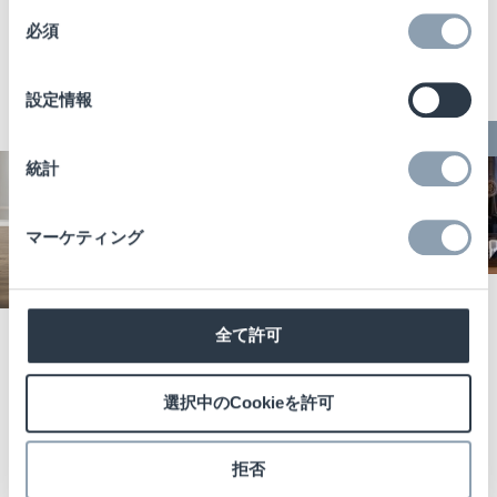
を強化
テムズ社を採
同
用
必須
意
Read More →
の
Read More →
選
設定情報
択
BLOG
統計
NEWS
RFID
FEATURED LARGE GRID POST
マーケティング
03/19/2025
Blog
全て許可
CHECKPOINT
12/18/2024
News
,
RFID
,
SYSTEMS
Featured Large Grid Post
選択中のCookieを許可
DEPLOYS RFID
CHINOOK™イ
TECHNOLOGY
ンレイ：リユ
AT
ース容器を支え
拒否