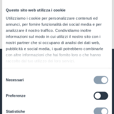
shopping che [...]
Questo sito web utilizza i cookie
Utilizziamo i cookie per personalizzare contenuti ed
03/11/2022
|
RFID
annunci, per fornire funzionalità dei social media e per
Read More
analizzare il nostro traffico. Condividiamo inoltre
informazioni sul modo in cui utilizzi il nostro sito con i
nostri partner che si occupano di analisi dei dati web,
pubblicità e social media, i quali potrebbero combinarle
con altre informazioni che hai fornito loro o che hanno
raccolto dal tuo utilizzo dei loro servizi.
Assistenza e supporto
Prodotti
Selezione
Necessari
del
Contattaci
Soluzioni RFID
consenso
Supporto tecnico
Antitaccheggio
Preferenze
Portale Distributori Italia
Etichette Antitaccheggio
Statistiche