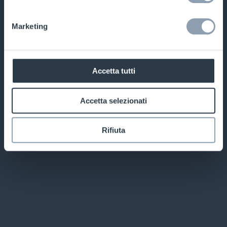
Alpha High Theft Solutions
Apparel Labeling
Marketing
Contattaci
Accetta tutti
Via Leonardo da Vinci 14 Cusago 20047 Italy, Milan
+3902903551
Accetta selezionati
info.italia@checkpt.com
Rifiuta