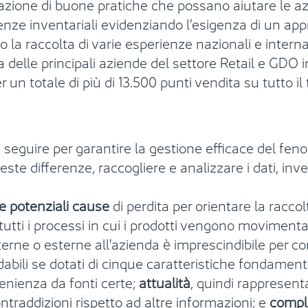
cazione di buone pratiche che possano aiutare le az
erenze inventariali evidenziando l’esigenza di un a
o la raccolta di varie esperienze nazionali e internaz
 delle principali aziende del settore Retail e GDO in
un totale di più di 13.500 punti vendita su tutto il 
 seguire per garantire la gestione efficace del fen
ste differenze, raccogliere e analizzare i dati, in
e potenziali cause
di perdita per orientare la racco
tti i processi in cui i prodotti vengono movimentati
nterne o esterne all’azienda è imprescindibile per 
idabili se dotati di cinque caratteristiche fondament
venienza da fonti certe;
attualità
, quindi rappresent
ntraddizioni rispetto ad altre informazioni; e
compl