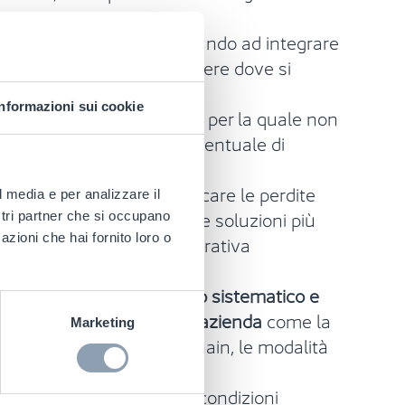
nformazioni raccolte, andando ad integrare
, al fine di meglio comprendere dove si
Informazioni sui cookie
quella quota di ammanchi per la quale non
iducendo al minimo la percentuale di
’analisi capace di quantificare le perdite
l media e per analizzare il
li al fine di identificare le soluzioni più
ostri partner che si occupano
sia le cause di natura operativa
azioni che hai fornito loro o
cazione di questo
approccio sistematico e
ne alle specificità di ogni azienda
come la
Marketing
 complessità della supply chain, le modalità
-based
rispettando le tre condizioni