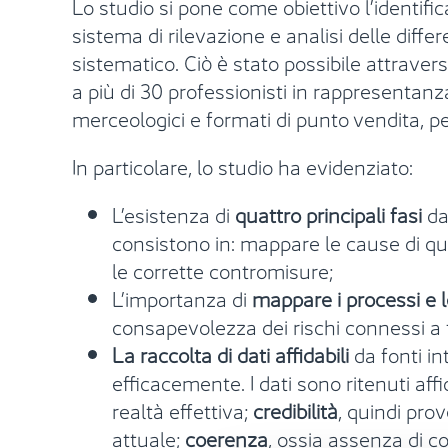
Lo studio si pone come obiettivo l’identifi
sistema di rilevazione e analisi delle diff
sistematico. Ciò è stato possibile attravers
a più di 30 professionisti in rappresentanza
merceologici e formati di punto vendita, per 
In particolare, lo studio ha evidenziato:
L’esistenza di
quattro principali fasi
da
consistono in: mappare le cause di que
le corrette contromisure;
L’importanza di
mappare i processi e l
consapevolezza dei rischi connessi a tu
La raccolta di dati affidabili
da fonti i
efficacemente. I dati sono ritenuti aff
realtà effettiva;
credibilità
, quindi pro
attuale;
coerenza
, ossia assenza di co