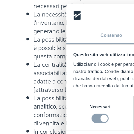
necessari per l’analisi;
La necessità di
utilizzare un
approccio
l’inventario, la fonte primaria di infor
generano le perdite;
Consenso
La possibilità, in questo modo, di
ridur
è possibile stabilire con certezza le 
questa componente fisiologica;
Questo sito web utilizza i c
La centralità, in relazione alla
compon
Utilizziamo i cookie per perso
associabili ad ogni causa potenziale e d
nostro traffico. Condividiamo 
adatte a combattere sia le cause di na
di analisi dei dati web, pubbl
che hanno raccolto dal tuo uti
(attraverso l’analisi e il miglioramento
La possibilità di ottenere una riduzion
Selezione
analitico
, scegliendo contromisure ad
Necessari
del
conformazione dei punti vendita, i bene
consenso
di vendita e la formazione del persona
In conclusione, lo studio ha evidenzi