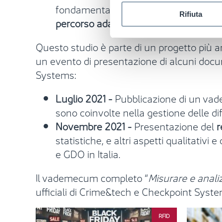
fondamentali di disponibilità dei dati,
Rifiuta
percorso adatto alle specificità
del pr
Questo studio è parte di un progetto più am
un evento di presentazione di alcuni docume
Systems:
Luglio 2021 -
Pubblicazione di un va
sono coinvolte nella gestione delle dif
Novembre 2021 -
Presentazione del
r
statistiche, e altri aspetti qualitativi 
e GDO in Italia.
Il vademecum completo “
Misurare e analiz
ufficiali di Crime&tech e Checkpoint Syste
RFID