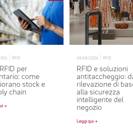
2026
RFID
24/04/2026
RFID
RFID per
RFID e soluzioni
ntario: come
antitaccheggio: d
iorano stock e
rilevazione di bas
ly chain
alla sicurezza
intelligente del
negozio
ui →
Leggi qui →