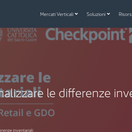
Mercati Verticali
Soluzioni
Risor
alizzare le differenze inve
ferenze inventariali