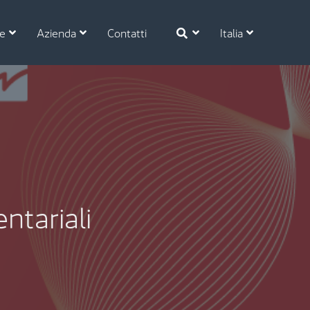
se
Azienda
Contatti
Italia
ntariali