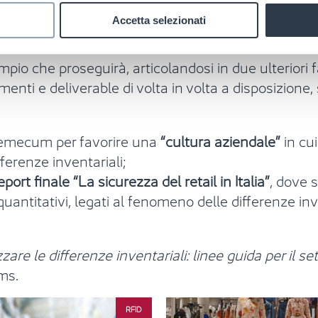
 conoscenza dei metodi di analisi e coinvolgimento di
Accetta selezionati
oprio settore, ma che consideri anche
delle linee g
pio che proseguirà, articolandosi in due ulteriori 
nti e deliverable di volta in volta a disposizione,
demecum per favorire una
“cultura aziendale”
in cui
ferenze inventariali;
eport finale “La sicurezza del retail in Italia”
, dove s
e quantitativi, legati al fenomeno delle differenze in
zare le differenze inventariali: linee guida per il se
ms.
RFID