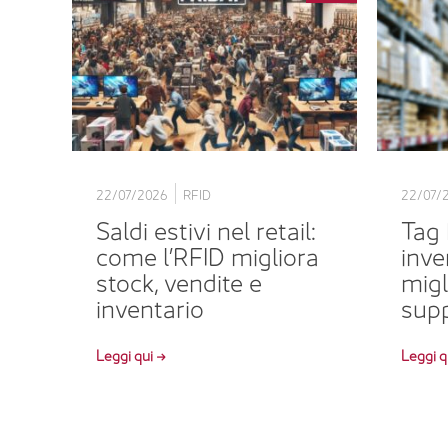
22/07/2026
RFID
22/07/
Saldi estivi nel retail:
Tag 
come l’RFID migliora
inve
stock, vendite e
migl
inventario
supp
Leggi qui →
Leggi q