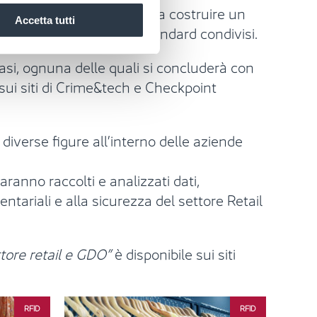
 tutti gli attori in modo da costruire un
Accetta tutti
uida
comuni basate su standard condivisi.
fasi, ognuna delle quali si concluderà con
 sui siti di Crime&tech e Checkpoint
 diverse figure all’interno delle aziende
aranno raccolti e analizzati dati,
ventariali e alla sicurezza del settore Retail
ttore retail e GDO”
è disponibile sui siti
RFID
RFID