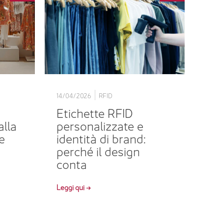
14/04/2026
RFID
Etichette RFID
alla
personalizzate e
e
identità di brand:
perché il design
conta
Leggi qui →