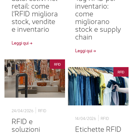
retail: come
inventario:
l’RFID migliora
come
stock, vendite
migliorano
e inventario
stock e supply
chain
Leggi qui →
Leggi qui →
RFID
RFID
24/04/2026
RFID
RFID e
14/04/2026
RFID
soluzioni
Etichette RFID