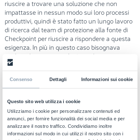
riuscire a trovare una soluzione che non
impattasse in nessun modo sui loro processi
produttivi, quindi è stato fatto un lungo lavoro
di ricerca dal team di protezione alla fonte di
Checkpoint per riuscire a rispondere a questa
esigenza. In più in questo caso bisognava
anche adottare una soluzione che
rispondesse in termini di certificazioni
alimentari. Infatti questo tipo di soluzione è
Consenso
Dettagli
Informazioni sui cookie
integrato direttamente all'interno del
packaging. Dopo un periodo di test si è quindi
arrivati ad una soluzione ad hoc che permette
Questo sito web utilizza i cookie
a Madi Ventura di lavorare senza andare in
Utilizziamo i cookie per personalizzare contenuti ed
alcun modo a modificare quello che è il loro
annunci, per fornire funzionalità dei social media e per
processo di produzione attuale.
analizzare il nostro traffico. Condividiamo inoltre
informazioni sul modo in cui utilizzi il nostro sito con i