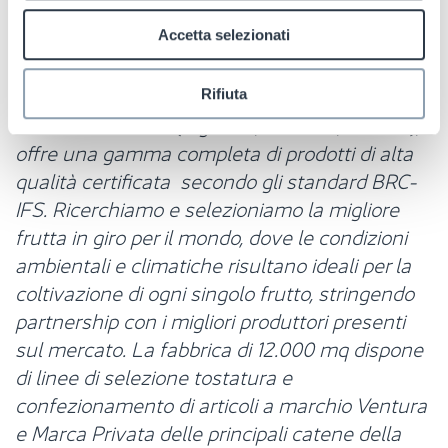
Accetta selezionati
Madi Ventura
- L
eader nel mercato italiano
Rifiuta
della frutta secca (a guscio, morbida, tostata),
offre una gamma completa di prodotti di alta
qualità certificata secondo gli standard BRC-
IFS. Ricerchiamo e selezioniamo la migliore
frutta in giro per il mondo, dove le condizioni
ambientali e climatiche risultano ideali per la
coltivazione di ogni singolo frutto, stringendo
partnership con i migliori produttori presenti
sul mercato. La fabbrica di 12.000 mq dispone
di linee di selezione tostatura e
confezionamento di articoli a marchio Ventura
e Marca Privata delle principali catene della