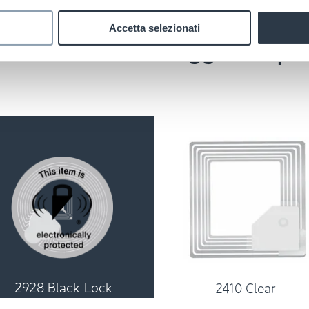
Accetta selezionati
ichette
antitaccheggio RF per