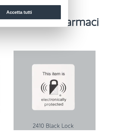
Accetta tutti
 cosmetici e farmaci