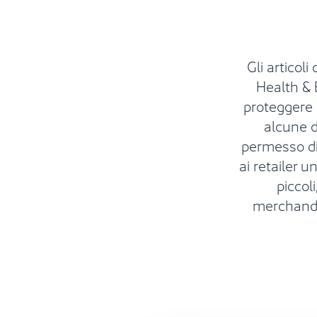
Gli articoli 
Health & 
proteggere p
alcune d
permesso di
ai retailer 
piccol
merchandis