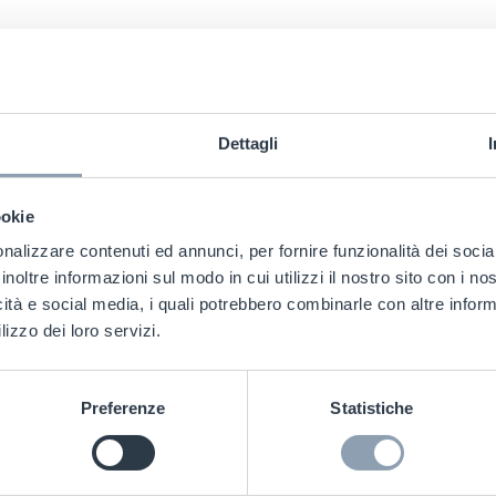
Proteggi i tu
Beauty
con u
Dettagli
antitacchegg
ookie
nalizzare contenuti ed annunci, per fornire funzionalità dei socia
Le nostre
etichette an
inoltre informazioni sul modo in cui utilizzi il nostro sito con i n
progettate per adattar
icità e social media, i quali potrebbero combinarle con altre inform
confezioni. Il circuito 
lizzo dei loro servizi.
l'etichetta trasparente 
informazioni chiave su
Preferenze
Statistiche