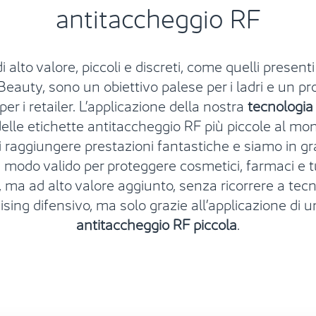
antitaccheggio RF
di alto valore, piccoli e discreti
, come quelli presenti
Beauty,
sono un obiettivo palese per i ladri e un p
er i retailer.
L’applicazione della
nostra
tecnologia
elle etichette antitaccheggio RF più piccole al mo
 raggiungere
prestazioni fantastiche
e siamo in gr
un modo valido per proteggere
cosmetici, farmaci e tu
i, ma ad alto valore aggiunto,
senza ricorrere a tecn
ing difensivo, ma solo grazie all’applicazione di u
antitaccheggio RF piccola
.