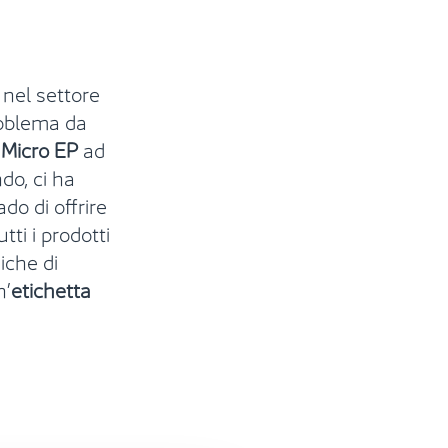
 nel settore
roblema da
 Micro EP
ad
ndo
,
ci ha
ado di
offrire
tti i prodotti
iche di
n’
etichetta