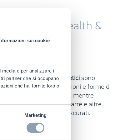
oi
prodotti di Health &
n’etichetta
Informazioni sui cookie
io RF
l media e per analizzare il
titaccheggio RF per cosmetici
sono
ostri partner che si occupano
si a una gamma di dimensioni e forme di
azioni che hai fornito loro o
visibile funge da deterrente, mentre
garantisce che i codici a barre e altre
l prodotto non vengano oscurati.
Marketing