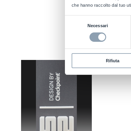
che hanno raccolto dal tuo uti
Questa s
termico off
Selezione
Necessari
del
consenso
Rifiuta