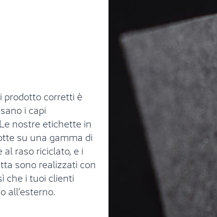
i prodotto corretti è
sano i capi
Le nostre etichette in
otte su una gamma di
al raso riciclato, e i
tta sono realizzati con
 che i tuoi clienti
o all'esterno.