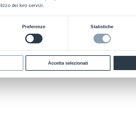
lizzo dei loro servizi.
elezione di etichette stampate su tessuto e a tras
re una panoramica delle nostre tecniche e dei nostr
Preferenze
Statistiche
Accetta selezionati