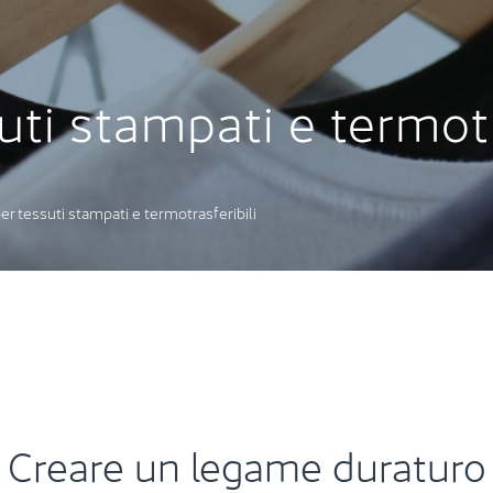
uti stampati e termotr
er tessuti stampati e termotrasferibili
Creare un legame duraturo