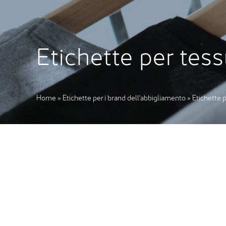
Etichette per tess
Home
»
Etichette per i brand dell’abbigliamento
»
Etichette p