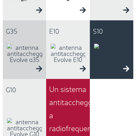
G35
E10
S10
Un sistema
G10
antitaccheggio
a
radiofrequenza