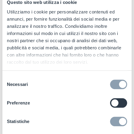
Questo sito web utilizza i cookie
Un’antenna antitaccheggio RF,
Utilizziamo i cookie per personalizzare contenuti ed
pronta per l’RFID
annunci, per fornire funzionalità dei social media e per
analizzare il nostro traffico. Condividiamo inoltre
informazioni sul modo in cui utilizzi il nostro sito con i
I retailer devono adattarsi a un panorama in
nostri partner che si occupano di analisi dei dati web,
rapida evoluzione
e poiché
molti brand e
pubblicità e social media, i quali potrebbero combinarle
distributori stanno iniziando
a sfruttare la
con altre informazioni che hai fornito loro o che hanno
tecnologia RFID per migliorare l'accuratezza
raccolto dal tuo utilizzo dei loro servizi.
dell'inventario e la disponibilità delle scorte, è
importante che ogni investimento sia a prova
Selezione
Necessari
di futuro. Molte delle nostre
antenne
del
consenso
antitaccheggio EVOLVE
sono pronte per
essere
aggiornate alla tecnologia RFID
,
Preferenze
contribuendo a proteggere il tuo
investimento.
Statistiche