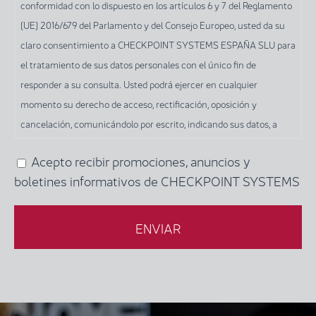
conformidad con lo dispuesto en los artículos 6 y 7 del Reglamento
sus
(UE) 2016/679 del Parlamento y del Consejo Europeo, usted da su
datos
claro consentimiento a CHECKPOINT SYSTEMS ESPAÑA SLU para
mediante
el tratamiento de sus datos personales con el único fin de
este
responder a su consulta. Usted podrá ejercer en cualquier
formulario,
momento su derecho de acceso, rectificación, oposición y
y
cancelación, comunicándolo por escrito, indicando sus datos, a
de
CHECKPOINT SYSTEMS ESPAÑA SLU, en la siguiente dirección: c/
conformidad
Acepto recibir promociones, anuncios y
(Obligatorio)
Orio, 1 - Terrassa (Barcelona), o por correo electrónico a la siguiente
con
boletines informativos de CHECKPOINT SYSTEMS
dirección: info-es@checkpt.com.
lo
dispuesto
en
los
artículos
6
y