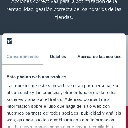
Acciones correctivas para la optimización de la
rentabilidad, gestión correcta de los horarios de las
tiendas.
Consentimiento
Detalles
Acerca de las cookies
Esta página web usa cookies
Aumento del personal y de la gestión del área de
Las cookies de este sitio web se usan para personalizar
ventas.
el contenido y los anuncios, ofrecer funciones de redes
sociales y analizar el tráfico. Además, compartimos
información sobre el uso que haga del sitio web con
nuestros partners de redes sociales, publicidad y análisis
web, quienes pueden combinarla con otra información
que les haya proporcionado o que hayan recopilado a