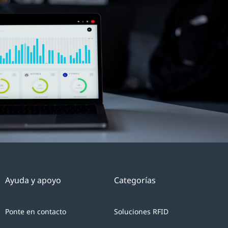
7
del
Reglamento
(UE)
2016/679
del
Parlamento
y
del
Consejo
Europeo,
usted
da
Ayuda y apoyo
Categorías
su
claro
Ponte en contacto
Soluciones RFID
consentimiento