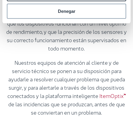
Prevention están cubiertos por nuestro
Denegar
mantenimiento remoto proactivo. Esto le garantiza
que los dispositivos funcionan con un nivel óptimo
de rendimiento, y que la precisión de los sensores y
su correcto funcionamiento están supervisados en
todo momento.
Nuestros equipos de atención al cliente y de
servicio técnico se ponen a su disposición para
ayudarle a resolver cualquier problema que pueda
surgir, y para alertarle a través de los dispositivos
conectados y la plataforma inteligente
ItemOptix
™
de las incidencias que se produzcan, antes de que
se conviertan en un problema.