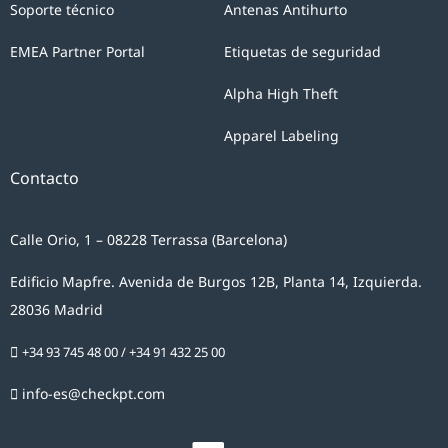
Soporte técnico
Antenas Antihurto
a
CHECKPOINT
EMEA Partner Portal
Etiquetas de seguridad
SYSTEMS
Alpha High Theft
ESPAÑA
SLU
Apparel Labeling
para
Contacto
el
tratamiento
de
Calle Orio, 1 – 08228 Terrassa (Barcelona)
sus
Edificio Mapfre. Avenida de Burgos 12B, Planta 14, Izquierda.
datos
28036 Madrid
personales
con
+34 93 745 48 00
/
+34 91 432 25 00
el
info-es@checkpt.com
único
fin