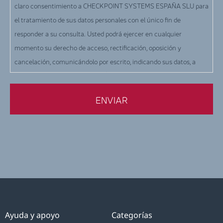
claro consentimiento a CHECKPOINT SYSTEMS ESPAÑA SLU para
el tratamiento de sus datos personales con el único fin de
responder a su consulta. Usted podrá ejercer en cualquier
momento su derecho de acceso, rectificación, oposición y
cancelación, comunicándolo por escrito, indicando sus datos, a
CHECKPOINT SYSTEMS ESPAÑA SLU, en la siguiente dirección: c/
Orio, 1 - Terrassa (Barcelona), o por correo electrónico a la siguiente
dirección: info-es@checkpt.com.
Ayuda y apoyo
Categorías