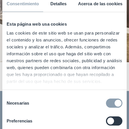
Consentimiento
Detalles
Acerca de las cookies
Esta página web usa cookies
Las cookies de este sitio web se usan para personalizar
el contenido y los anuncios, ofrecer funciones de redes
sociales y analizar el tráfico. Además, compartimos
información sobre el uso que haga del sitio web con
nuestros partners de redes sociales, publicidad y análisis
web, quienes pueden combinarla con otra información
que les haya proporcionado o que hayan recopilado a
partir del uso que haya hecho de sus servicios.
Selección
Necesarias
de
Download our report
consentimiento
Preferencias
Nombre y apellidos
(Obligatorio)