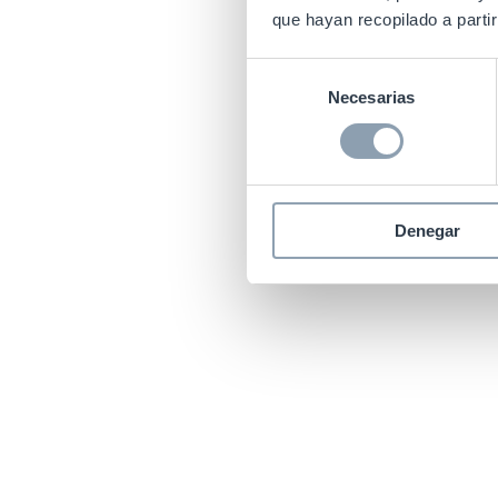
que hayan recopilado a parti
Selección
Necesarias
de
consentimiento
Denegar