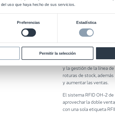
r del uso que haya hecho de sus servicios.
Control total
Preferencias
Estadística
Las tiendas que utilicen e
prevención de hurtos pue
control total del inventar
Permitir la selección
las transacciones entre la
y la gestión de la línea de
roturas de stock, además d
y aumentar las ventas.
El sistema RFID OH-2 de t
aprovechar la doble ventaj
con una sola etiqueta RFID