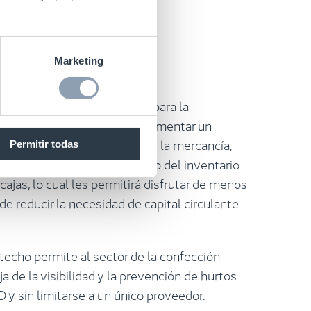
 del inventario
Marketing
l etiquetado RFID en origen para la
den aprovecharlo para implementar un
io que incluya la recepción de la mercancía,
Permitir todas
 tienda y la trastienda, conteo del inventario
 cajas, lo cual les permitirá disfrutar de menos
e reducir la necesidad de capital circulante
echo permite al sector de la confección
a de la visibilidad y la prevención de hurtos
 y sin limitarse a un único proveedor.