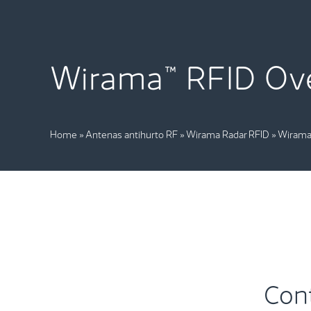
Wirama™ RFID Ov
Home
»
Antenas antihurto RF
»
Wirama Radar RFID
»
Wirama
Cont