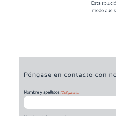
Esta solució
modo que su
Póngase en contacto con no
Nombre y apellidos
(Obligatorio)