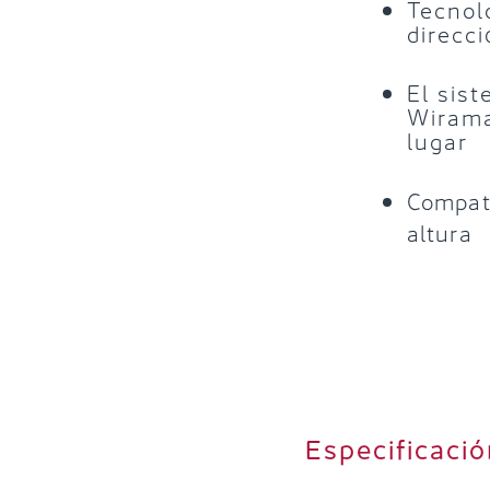
Tecnol
direcc
El sis
Wirama
lugar
Compati
altura
Especificació