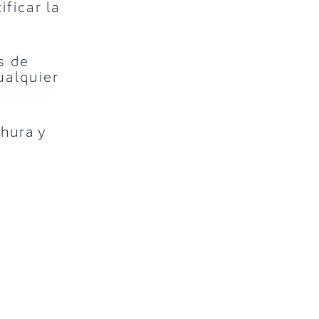
ficar la
s de
ualquier
chura y