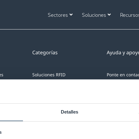
Sectores
Soluciones
Recurso
Categorías
Ayuda y apoy
es
Soluciones RFID
Ponte en conta
Antenas Antihurto
Soporte técnico
Etiquetas de seguridad
EMEA Partner P
Detalles
en
Alpha High Theft
ro RFID
Apparel Labeling
s