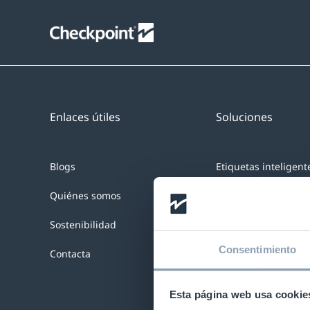
Saltar
al
contenido
Enlaces útiles
Soluciones
Blogs
Etiquetas inteligent
Quiénes somos
RFID en la tienda
Sostenibilidad
Sistemas NEO™
Consentimiento
Contacta
Etiquetado en Orig
Cadena de suminist
Esta página web usa cookie