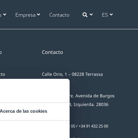
s
Empresa
Contacto
ES
o
Contacto
cto
Calle Orio, 1 – 08228 Terrassa
(Barcelona)
Edificio Mapfre. Avenida de Burgos
ortal
12B, Planta 14, Izquierda. 28036
Acerca de las cookies
Madrid
+34 93 745 48 00
/
+34 91 432 25 00