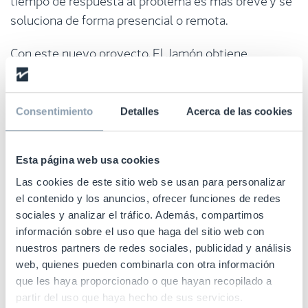
soluciona de forma presencial o remota.
Con este nuevo proyecto, El Jamón obtiene
múltiples ventajas también en la tienda. El correcto
funcionamiento de las antenas ya no depende de la
interacción del personal, que se puede centrar en
Consentimiento
Detalles
Acerca de las cookies
mejorar tareas como la atención al público o la
reposición de los productos. Todo ello conduce a una
Esta página web usa cookies
mejora de la rentabilidad de los sistemas antihurto
Las cookies de este sitio web se usan para personalizar
en toda la cadena.
el contenido y los anuncios, ofrecer funciones de redes
sociales y analizar el tráfico. Además, compartimos
Además, la cadena de supermercados onubense
información sobre el uso que haga del sitio web con
podrá conectarse a la plataforma de SmartAnalytics,
nuestros partners de redes sociales, publicidad y análisis
módulo SaaS de análisis y reporting, que brinda
web, quienes pueden combinarla con otra información
información sobre el funcionamiento de los
que les haya proporcionado o que hayan recopilado a
sistemas mediante tablas y gráficos muy simples e
partir del uso que haya hecho de sus servicios.