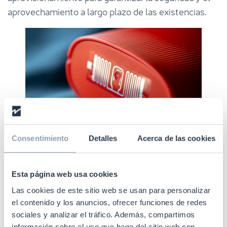
aprovechamiento a largo plazo de las existencias.
Consentimiento
Detalles
Acerca de las cookies
Mediante pruebas de laboratorio y consultas sobre
Esta página web usa cookies
productos, Checkpoint Systems ha desarrollado una
de las primeras soluciones RFID aptas para
Las cookies de este sitio web se usan para personalizar
el contenido y los anuncios, ofrecer funciones de redes
alimentos y resistentes al calor y al agua. Su
sociales y analizar el tráfico. Además, compartimos
innovador diseño se aplicó a vasos, botellas e
información sobre el uso que haga del sitio web con