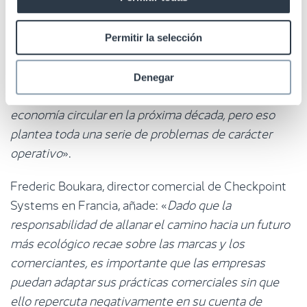
Julien Thibult, director de Ventas de RFID de
Checkpoint Francia, explica: «
Con la entrada en vigor
Permitir la selección
a primeros de año de la nueva legislación francesa,
el sector se enfrenta a un reto hasta ahora
Denegar
desconocido. Europa se ha propuesto alcanzar una
economía circular en la próxima década, pero eso
plantea toda una serie de problemas de carácter
operativo
».
Frederic Boukara, director comercial de Checkpoint
Systems en Francia, añade: «
Dado que la
responsabilidad de allanar el camino hacia un futuro
más ecológico recae sobre las marcas y los
comerciantes, es importante que las empresas
puedan adaptar sus prácticas comerciales sin que
ello repercuta negativamente en su cuenta de