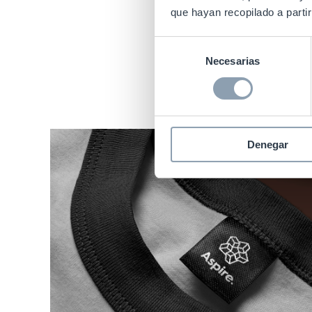
que hayan recopilado a parti
Vea una se
Selección
Necesarias
de
consentimiento
Denegar