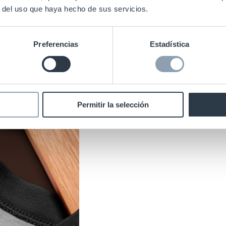
r del uso que haya hecho de sus servicios.
lección de woven labels ya terminadas para descubrir alg
posibilidades que podemos ayudarle a crear.
Preferencias
Estadística
Permitir la selección