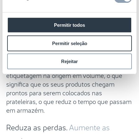
Minimize os custos.
Maximize o
retorno.
Permitir todos
A nossa equipa global de etiquetagem na
Permitir seleção
origem EAS pode facilitar as suas
necessidades de etiquetagem no local de
Rejeitar
fabrico. Possuímos a infraestrutura para a
etiquetagem na origem em volume, o que
significa que os seus produtos chegam
prontos para serem colocados nas
prateleiras, o que reduz o tempo que passam
em armazém.
Reduza as perdas.
Aumente as