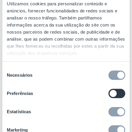
retalhistas ou a determinar as melhores
Utilizamos cookies para personalizar conteúdo e
etiquetas e a colocação em bens de
anúncios, fornecer funcionalidades de redes sociais e
consumo embalados, compreendemos a
analisar o nosso tráfego. Também partilhamos
profundidade dos desafios da venda a
informações acerca da sua utilização do site com os
retalho. Os nossos especialistas em
nossos parceiros de redes sociais, de publicidade e de
análise, que as podem combinar com outras informações
aplicações estão aqui para lhe oferecer os
que lhes forneceu ou recolhidas por estes a partir da sua
melhores resultados no interior da loja,
utilização dos respetivos serviços.
mantendo a estética das marcas e dos
produtos.
Seleção
Necessários
de
consentimento
Preferências
Porquê uma parceria com a
Estatísticas
Checkpoint?
Marketing