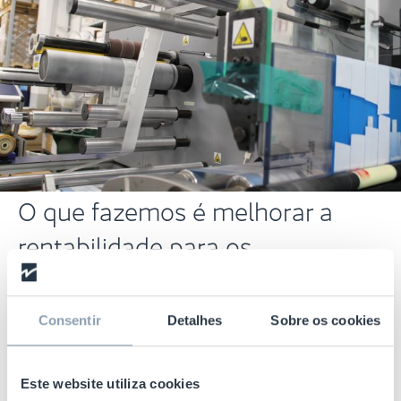
O que fazemos é melhorar a
rentabilidade para os
revendedores
Consentir
Detalhes
Sobre os cookies
Os nossos especialistas de Etiquetagem na
Origem arregaçam as mangas e trabalham
lado a lado com os clientes. Seja na loja com
Este website utiliza cookies