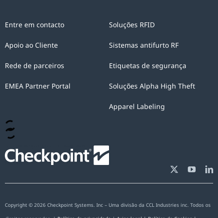
Regulamento
(UE)
Entre em contacto
Soluções RFID
2016/679
do
Apoio ao Cliente
Sistemas antifurto RF
Parlamento
Rede de parceiros
Etiquetas de segurança
e
do
EMEA Partner Portal
Soluções Alpha High Theft
Conselho
Apparel Labeling
Europeu,
dá
inequivocamente
o
consentimento
à
CHECKPOINT
Copyright © 2026 Checkpoint Systems. Inc – Uma divisão da CCL Industries inc. Todos os
PORTUGAL,