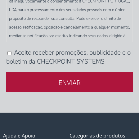
dá inequivocamente o consentimento à CHECKPOINT PORTUGAL,
dados
LDA para o processamento dos seus dados pessoais com o único
através
propósito de responder sua consulta. Pode exercer o direito de
deste
acesso, retificação, oposição e cancelamento a qualquer momento,
formulário,
mediante notificação por escrito, indicando seus dados, dirigido à
e
CHECKPOINT PORTUGAL, LDA, para a seguinte morada: RUA
em
Aceito receber promoções, publicidade e o
(Obrigatório)
NOVA DOS MERCADORES, 20D, 1990-180 LISBOA, ou por e-mail,
conformidade
boletim da CHECKPOINT SYSTEMS
para o seguinte endereço: info-pt@checkpt.com Precisa ser
com
substituído por cada entidadeinfo-pt@checkpt.com.
as
disposições
dos
artigos
6.º
e
7.º
do
Ajuda e Apoio
Categorias de produtos