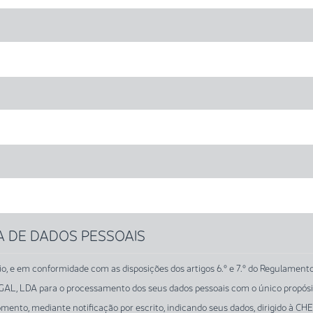
A DE DADOS PESSOAIS
rio, e em conformidade com as disposições dos artigos 6.º e 7.º do Regulamen
LDA para o processamento dos seus dados pessoais com o único propósito d
omento, mediante notificação por escrito, indicando seus dados, dirigido 