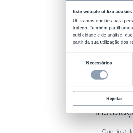
FLOOR THICKNES
Este website utiliza cookies
Utilizamos cookies para pers
TECNOLOGIA DE
tráfego. Também partilhamos 
FREQUÊNCIA
publicidade e de análise, q
partir da sua utilização dos 
Seleção
Necessários
de
consentimento
Rejeitar
Instalaç
Quer instal