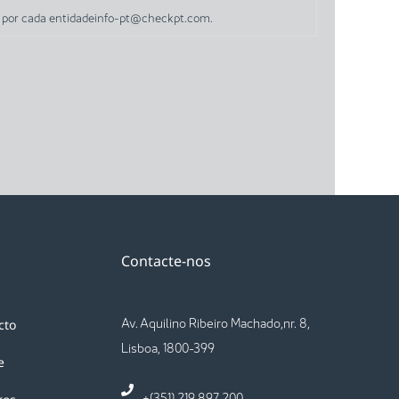
o por cada entidadeinfo-pt@checkpt.com.
Contacte-nos
Av. Aquilino Ribeiro Machado,nr. 8,
cto
Lisboa, 1800-399
e
+(351) 219 897 200