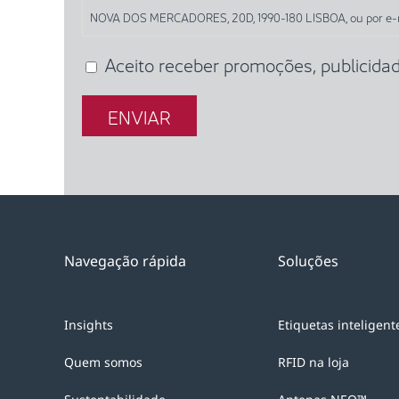
NOVA DOS MERCADORES, 20D, 1990-180 LISBOA, ou por e-mai
seus
dados
Aceito receber promoções, publici
(Obrigatório)
através
deste
formulário,
e
em
conformidade
com
as
Navegação rápida
Soluções
disposições
dos
artigos
Insights
Etiquetas inteligent
6.º
Quem somos
RFID na loja
e
7.º