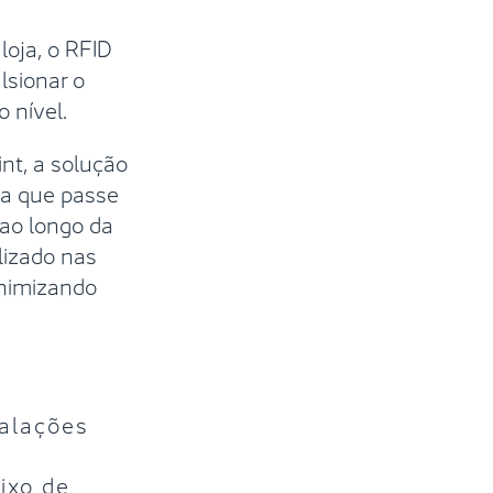
oja, o RFID
lsionar o
 nível.
nt, a solução
ta que passe
 ao longo da
lizado nas
inimizando
alações
ixo de