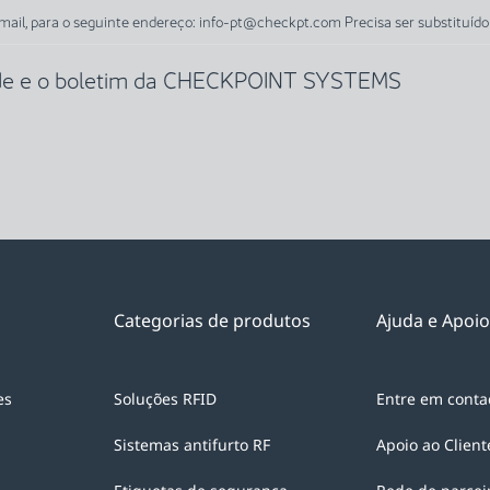
l, para o seguinte endereço: info-pt@checkpt.com Precisa ser substituíd
dade e o boletim da CHECKPOINT SYSTEMS
Categorias de produtos
Ajuda e Apoio
es
Soluções RFID
Entre em conta
Sistemas antifurto RF
Apoio ao Client