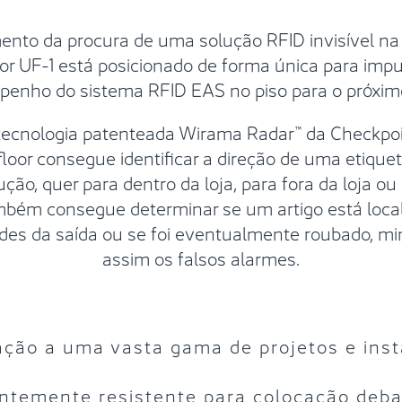
nto da procura de uma solução RFID invisível na l
or UF-1 está posicionado de forma única para impu
enho do sistema RFID EAS no piso para o próximo
a tecnologia patenteada Wirama Radar™ da Checkpoi
loor consegue identificar a direção de uma etique
ução, quer para dentro da loja, para fora da loja ou
mbém consegue determinar se um artigo está loca
des da saída ou se foi eventualmente roubado, m
assim os falsos alarmes.
ção a uma vasta gama de projetos e inst
entemente resistente para colocação deba