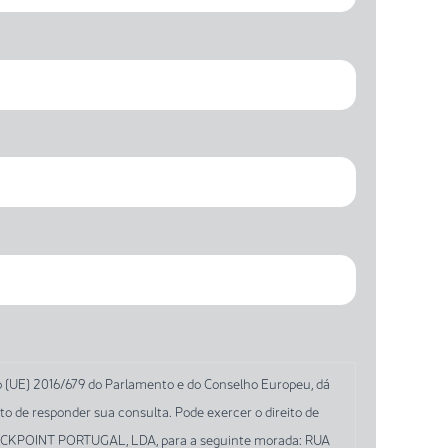
to (UE) 2016/679 do Parlamento e do Conselho Europeu, dá
e responder sua consulta. Pode exercer o direito de
à CHECKPOINT PORTUGAL, LDA, para a seguinte morada: RUA