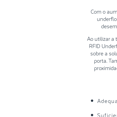
Com o aume
underflo
desemp
Ao utilizar 
RFID Underf
sobre a sol
porta. Ta
proximida
Adequa
Sufici