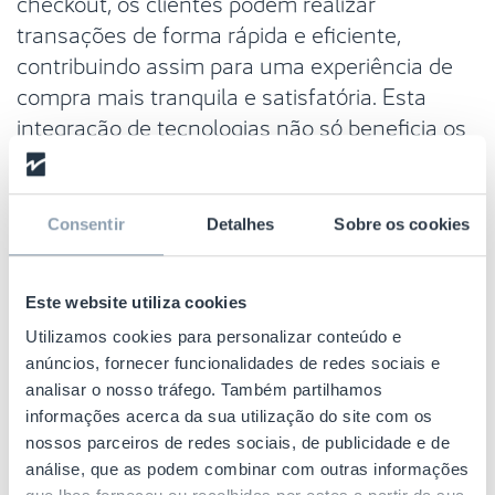
checkout, os clientes podem realizar
transações de forma rápida e eficiente,
contribuindo assim para uma experiência de
compra mais tranquila e satisfatória. Esta
integração de tecnologias não só beneficia os
consumidores, como também otimiza as
operações, reduzindo os tempos de espera na
caixa e aumentando a produtividade do
Consentir
Detalhes
Sobre os cookies
pessoal.
Outra vantagem importante das etiquetas
Este website utiliza cookies
RFID é a sua capacidade de complementar os
Utilizamos cookies para personalizar conteúdo e
sistemas de segurança existentes.
As antenas
anúncios, fornecer funcionalidades de redes sociais e
com RFID da Checkpoint combinam a
analisar o nosso tráfego. Também partilhamos
informações acerca da sua utilização do site com os
segurança da deteção RF EAS
com os
nossos parceiros de redes sociais, de publicidade e de
benefícios adicionais e os maiores alcances de
análise, que as podem combinar com outras informações
deteção da RFID. Por exemplo, as etiquetas