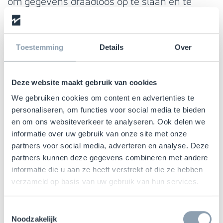
om gegevens draadloos op te slaan en te
verzenden via radiogolven.
In vergelijking met traditionele labels, die
Toestemming
Details
Over
beperkt zijn tot het leveren van informatie dat
erop geschreven staat, hebben RFID-labels de
capaciteit om dynamische gegevens op te
Deze website maakt gebruik van cookies
slaan en te verzenden die in realtime worden
We gebruiken cookies om content en advertenties te
bijgewerkt. Hierdoor zijn ze perfect voor
personaliseren, om functies voor social media te bieden
gebruik bij het traceren van goederen,
en om ons websiteverkeer te analyseren. Ook delen we
voorraadbeheer en andere toepassingen
informatie over uw gebruik van onze site met onze
partners voor social media, adverteren en analyse. Deze
waarbij real-time gegevens cruciaal zijn.
partners kunnen deze gegevens combineren met andere
informatie die u aan ze heeft verstrekt of die ze hebben
RFID-labels kunnen worden aangebracht op
verzameld op basis van uw gebruik van hun services.
producten en koopwaar. Naast de RFID-
functionaliteit kunnen deze labels worden
Toestemmingsselectie
voorzien van gedrukte informatie zoals
Noodzakelijk