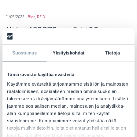
11/05/2025
Blog
,
RFID
Mitä on ARC RFID -sertifiointi? Sen
merkitys eri toimialoilla
Read More
Suostumus
Yksityiskohdat
Tietoja
Tämä sivusto käyttää evästeitä
Käytämme evästeitä tarjoamamme sisällön ja mainosten
räätälöimiseen, sosiaalisen median ominaisuuksien
tukemiseen ja kävijämäärämme analysoimiseen. Lisäksi
jaamme sosiaalisen median, mainosalan ja analytiikka-
alan kumppaneillemme tietoja siitä, miten käytät
sivustoamme. Kumppanimme voivat yhdistää näitä
tietoja muihin tietoihin, joita olet antanut heille tai joita on
kerätty, kun olet käyttänyt heidän palvelujaan.