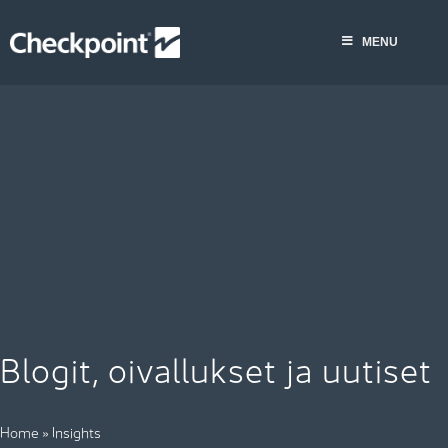
Skip
to
MENU
content
Blogit, oivallukset ja uutiset
Home
»
Insights