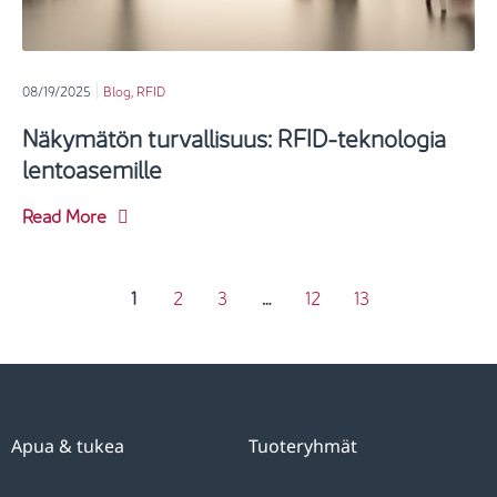
08/19/2025
Blog
,
RFID
Näkymätön turvallisuus: RFID-teknologia
lentoasemille
Read More
1
2
3
…
12
13
Apua & tukea
Tuoteryhmät