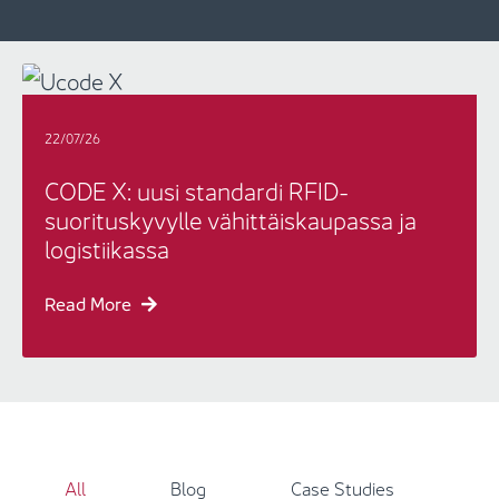
22/07/26
CODE X: uusi standardi RFID-
suorituskyvylle vähittäiskaupassa ja
logistiikassa
Read More
Insights - Grid Filter
All
Blog
Case Studies