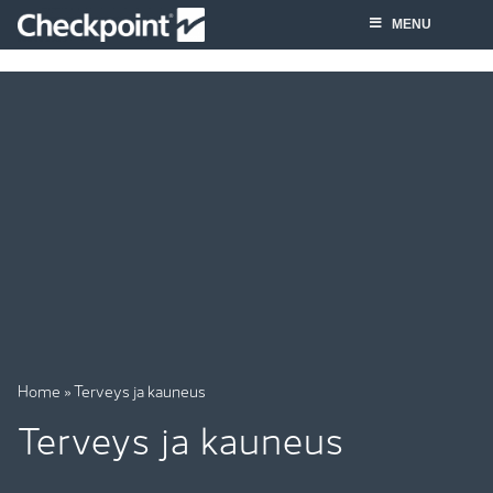
Skip
MENU
to
content
Home
»
Terveys ja kauneus
Terveys ja kauneus