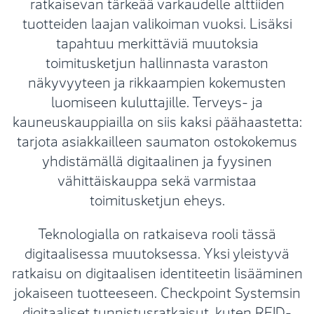
ratkaisevan tärkeää varkaudelle alttiiden
tuotteiden laajan valikoiman vuoksi. Lisäksi
tapahtuu merkittäviä muutoksia
toimitusketjun hallinnasta varaston
näkyvyyteen ja rikkaampien kokemusten
luomiseen kuluttajille. Terveys- ja
kauneuskauppiailla on siis kaksi päähaastetta:
tarjota asiakkailleen saumaton ostokokemus
yhdistämällä digitaalinen ja fyysinen
vähittäiskauppa sekä varmistaa
toimitusketjun eheys.
Teknologialla on ratkaiseva rooli tässä
digitaalisessa muutoksessa. Yksi yleistyvä
ratkaisu on digitaalisen identiteetin lisääminen
jokaiseen tuotteeseen. Checkpoint Systemsin
digitaaliset tunnistusratkaisut, kuten RFID-