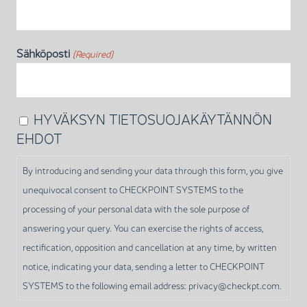
Sähköposti
(Required)
HYVÄKSYN TIETOSUOJAKÄYTÄNNÖN
By
EHDOT
introducing
and
By introducing and sending your data through this form, you give
sending
unequivocal consent to CHECKPOINT SYSTEMS to the
your
processing of your personal data with the sole purpose of
data
answering your query. You can exercise the rights of access,
through
rectification, opposition and cancellation at any time, by written
this
notice, indicating your data, sending a letter to CHECKPOINT
form,
SYSTEMS to the following email address: privacy@checkpt.com.
you