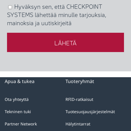
give
Hyväksyn sen, että CHECKPOINT
(Required)
unequivocal
SYSTEMS lähettää minulle tarjouksia,
consent
mainoksia ja uutiskirjeitä
to
CHECKPOINT
SYSTEMS
to
the
processing
of
Apua & tukea
Tuoteryhmät
your
personal
data
Ota yhteyttä
RFID-ratkaisut
with
Tekninen tuki
Tuotesuojausjärjestelmät
the
sole
Partner Network
Hälytintarrat