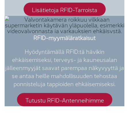
Lisätietoja RFID-Tarroista
RFID-myymäläratkaisut
Hyödyntämällä RFID:tä hävikin
ehkäisemiseksi, terveys- ja kauneusalan
jälleenmyyjät saavat parempaa näkyvyyttä ja
se antaa heille mahdollisuuden tehostaa
ponnisteluja tappioiden ehkäisemiseksi.
Tutustu RFID-Antenneihimme