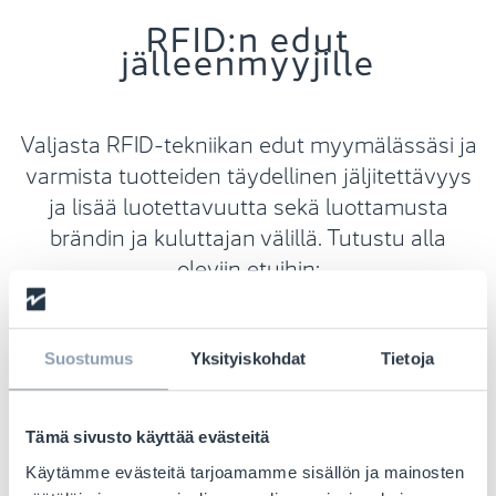
RFID:n edut
jälleenmyyjille
Valjasta RFID-tekniikan edut myymälässäsi ja
varmista tuotteiden täydellinen jäljitettävyys
ja lisää luotettavuutta sekä luottamusta
brändin ja kuluttajan välillä. Tutustu alla
oleviin etuihin:
Jälleenmyyjät, jotka ovat ottaneet käyttöönsä
Suostumus
Yksityiskohdat
Tietoja
RFID:n terveys- ja kauneusmyymälöissään,
saavuttavat keskimäärin
93%
varastotarkkuuden.
Tämä sivusto käyttää evästeitä
Käytämme evästeitä tarjoamamme sisällön ja mainosten