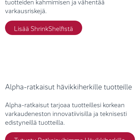
tuotteiden kahmimisen ja vähentää
varkausriskejä.
Lisää ShrinkShelfistä
Alpha-ratkaisut hävikkiherkille tuotteille
Alpha-ratkaisut tarjoaa tuotteillesi korkean
varkaudeneston innovatiivisilla ja teknisesti
edistyneillä tuotteilla.
Tutustu Ratkaisuihimme Hävikkiherkille