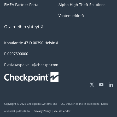
purpose
EMEA Partner Portal
Alpha High Theft Solutions
of
answering
Vaatemerkintä
your
Ota meihin yhteyttä
query.
You
Konalantie 47 D 00390 Helsinki
can
exercise
0207590000
the
asiakaspalvelu@checkpt.com
rights
of
access,
rectification,
opposition
and
Copyright © 2026 Checkpoint Systems. Inc -– CCL Industries Inc.:n divisioona. Kaikki
cancellation
oikeudet pidätetään. |
Privacy Policy | Y
leiset ehdot