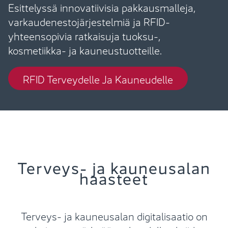
Esittelyssä innovatiivisia pakkausmalleja,
varkaudenestojärjestelmiä ja RFID-
yhteensopivia ratkaisuja tuoksu-,
kosmetiikka- ja kauneustuotteille.
RFID Terveydelle Ja Kauneudelle
Terveys- ja kauneusalan
haasteet
Terveys- ja kauneusalan digitalisaatio on