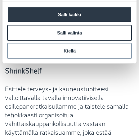
Salli kaikki
Muita ratkaisuja
Salli valinta
hävikkiherkille terveyden
ja kauneuden tuotteille
Kiellä
ShrinkShelf
Esittele terveys- ja kauneustuotteesi
valloittavalla tavalla innovatiivisella
esillepanoratkaisullamme ja taistele samalla
tehokkaasti organisoitua
vähittäiskaupparikollisuutta vastaan
käyttämällä ratkaisuamme, joka estää