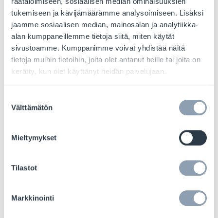
räätälöimiseen, sosiaalisen median ominaisuuksien
RFID-tekniikan ansiosta jälleenmyyjät
tukemiseen ja kävijämäärämme analysoimiseen. Lisäksi
kasvattivat myyntiään jopa
9%
jaamme sosiaalisen median, mainosalan ja analytiikka-
alan kumppaneillemme tietoja siitä, miten käytät
sivustoamme. Kumppanimme voivat yhdistää näitä
tietoja muihin tietoihin, joita olet antanut heille tai joita on
kerätty, kun olet käyttänyt heidän palvelujaan.
Koe jopa
16
-kertainen työvoiman säästö
Suostumuksen
Välttämätön
verrattuna manuaalisiin prosesseihin
valinta
Mieltymykset
Tilastot
Paranna tuotteiden saatavuutta sekä
myymälässä että verkossa reaaliaikaisen
dataintegroinnin avulla.
Markkinointi