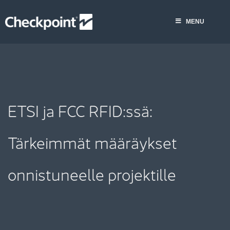
Skip
to
MENU
content
ETSI ja FCC RFID:ssä:
Tärkeimmät määräykset
onnistuneelle projektille