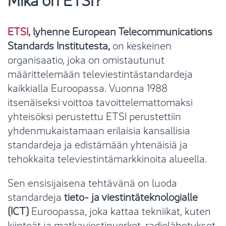
ETSI
, lyhenne European Telecommunications
Standards Institutesta,
on keskeinen
organisaatio, joka on omistautunut
määrittelemään televiestintästandardeja
kaikkialla Euroopassa. Vuonna 1988
itsenäiseksi voittoa tavoittelemattomaksi
yhteisöksi perustettu ETSI perustettiin
yhdenmukaistamaan erilaisia ​​kansallisia
standardeja ja edistämään yhtenäisiä ja
tehokkaita televiestintämarkkinoita alueella.
Sen ensisijaisena tehtävänä on luoda
standardeja
tieto- ja viestintäteknologialle
(ICT)
Euroopassa, joka kattaa tekniikat, kuten
kiinteät ja matkaviestinverkot, radiolähetykset,