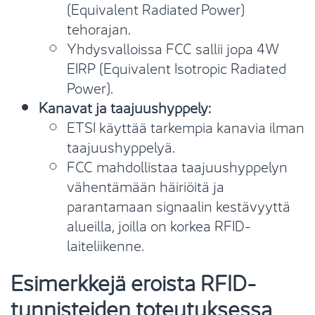
(Equivalent Radiated Power)
tehorajan.
Yhdysvalloissa FCC sallii jopa 4W
EIRP (Equivalent Isotropic Radiated
Power).
Kanavat ja taajuushyppely:
ETSI käyttää tarkempia kanavia ilman
taajuushyppelyä.
FCC mahdollistaa taajuushyppelyn
vähentämään häiriöitä ja
parantamaan signaalin kestävyyttä
alueilla, joilla on korkea RFID-
laiteliikenne.
Esimerkkejä eroista RFID-
tunnisteiden toteutuksessa