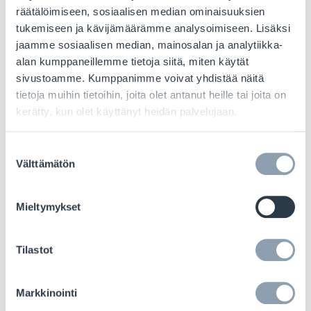
häiriöitä muihin viestintäverkkoihin ja
räätälöimiseen, sosiaalisen median ominaisuuksien
mahdollisesti häiritä kriittisiä aloja, kuten
tukemiseen ja kävijämäärämme analysoimiseen. Lisäksi
terveydenhuoltoa, liikennettä ja puolustusta.
jaamme sosiaalisen median, mainosalan ja analytiikka-
alan kumppaneillemme tietoja siitä, miten käytät
Häiriöiden estämisen lisäksi nämä määräykset
sivustoamme. Kumppanimme voivat yhdistää näitä
tietoja muihin tietoihin, joita olet antanut heille tai joita on
muokkaavat RFID-projektien kehittämistä,
kerätty, kun olet käyttänyt heidän palvelujaan.
toteutusta ja kaupallistamista. Määrittämällä
toimintaparametrit, kuten taajuuden, tehon ja
Suostumuksen
kantaman, nämä organisaatiot tarjoavat
Välttämätön
valinta
puitteet, jotka tukevat saumatonta
toimivuutta samalla kun turvaavat muut
Mieltymykset
viestintäinfrastruktuurit.
Yrityksille on tärkeää ymmärtää ja integroida
Tilastot
nämä standardit projektin alusta alkaen.
Varhainen vaatimustenmukaisuus minimoi
Markkinointi
teknisten ongelmien riskin, vähentää