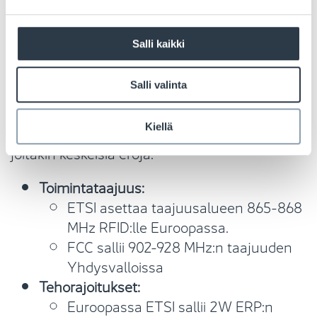
käyttöönoton viiveitä ja varmistaa turvallisen
ja luotettavan ympäristön sekä yrityksille että
Salli kaikki
loppukäyttäjille.
Salli valinta
Vaikka ETSI:llä ja FCC:llä on samanlaiset
tavoitteet, siitä huolimatta että ne toimivat
Kiellä
kahdella eri alueella, niiden säännöksissä on
joitakin keskeisiä eroja:
Toimintataajuus:
ETSI asettaa taajuusalueen 865-868
MHz RFID:lle Euroopassa.
FCC sallii 902-928 MHz:n taajuuden
Yhdysvalloissa
Tehorajoitukset:
Euroopassa ETSI sallii 2W ERP:n