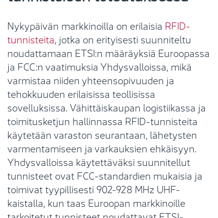
Nykypäivän markkinoilla on erilaisia
RFID-
tunnisteita
, jotka on erityisesti suunniteltu
noudattamaan ETSI:n määräyksiä Euroopassa
ja FCC:n vaatimuksia Yhdysvalloissa, mikä
varmistaa niiden yhteensopivuuden ja
tehokkuuden erilaisissa teollisissa
sovelluksissa. Vähittäiskaupan logistiikassa ja
toimitusketjun hallinnassa RFID-tunnisteita
käytetään varaston seurantaan, lähetysten
varmentamiseen ja varkauksien ehkäisyyn.
Yhdysvalloissa käytettäväksi suunnitellut
tunnisteet ovat FCC-standardien mukaisia ​​ja
toimivat tyypillisesti 902-928 MHz UHF-
kaistalla, kun taas Euroopan markkinoille
tarkoitetut tunnisteet noudattavat ETSI-