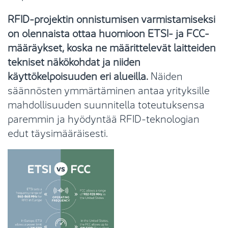
RFID-projektin onnistumisen varmistamiseksi
on olennaista ottaa huomioon ETSI- ja FCC-
määräykset, koska ne määrittelevät laitteiden
tekniset näkökohdat ja niiden
käyttökelpoisuuden eri alueilla.
Näiden
säännösten ymmärtäminen antaa yrityksille
mahdollisuuden suunnitella toteutuksensa
paremmin ja hyödyntää RFID-teknologian
edut täysimääräisesti.