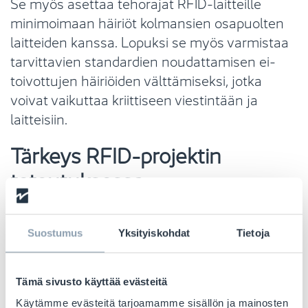
Se myös asettaa tehorajat RFID-laitteille
minimoimaan häiriöt kolmansien osapuolten
laitteiden kanssa. Lopuksi se myös varmistaa
tarvittavien standardien noudattamisen ei-
toivottujen häiriöiden välttämiseksi, jotka
voivat vaikuttaa kriittiseen viestintään ja
laitteisiin.
Tärkeys RFID-projektin
toteutuksessa
Sääntelyelinten, kuten ETSI:n ja FCC:n, rooli on
Suostumus
Yksityiskohdat
Tietoja
ratkaiseva RFID-laitteiden tehokkaan ja
turvallisen käytön varmistamiseksi. Ilman
selkeitä ja täytäntöönpanokelpoisia
Tämä sivusto käyttää evästeitä
säännöksiä RFID-järjestelmät voivat aiheuttaa
Käytämme evästeitä tarjoamamme sisällön ja mainosten