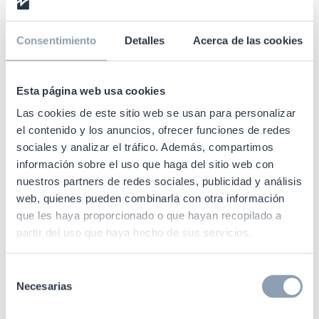
artículos, que mediante una gama de antenas con
una nueva electrónica y conectividad inteligente
Consentimiento
Detalles
Acerca de las cookies
mejoran las capacidades de detección de
sustracciones incluso en los artículos más
Esta página web usa cookies
pequeños.
Las cookies de este sitio web se usan para personalizar
Esta colaboración pone en valor el fuerte
el contenido y los anuncios, ofrecer funciones de redes
sociales y analizar el tráfico. Además, compartimos
compromiso de TIS en continuar prestando todo su
información sobre el uso que haga del sitio web con
apoyo e impulso al proceso de transformación y
nuestros partners de redes sociales, publicidad y análisis
digitalización de las Pymes en España,
web, quienes pueden combinarla con otra información
permitiéndoles a su vez acelerar su recuperación y
que les haya proporcionado o que hayan recopilado a
reactivación económica.
partir del uso que haya hecho de sus servicios.
Selección
Necesarias
de
consentimiento