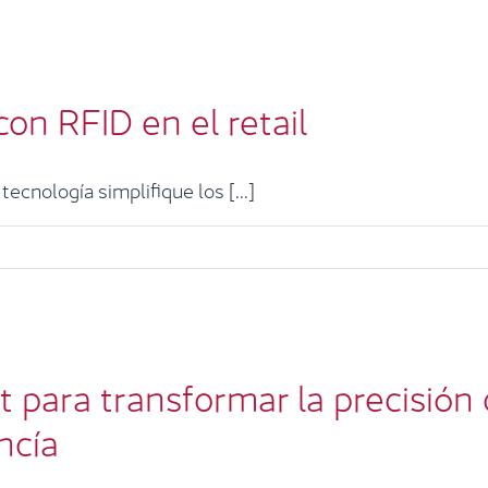
ja Inteligente de Cobro con RFID en el ret
con RFID en el retail
RFID
cnología simplifique los [...]
para transformar la precisión del inventar
mercancía
 para transformar la precisión d
Casos de éxito
ncía