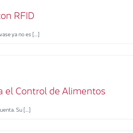
con RFID
e ya no es [...]
etas Inteligentes para el Control de Ali
a el Control de Alimentos
RFID
enta. Su [...]