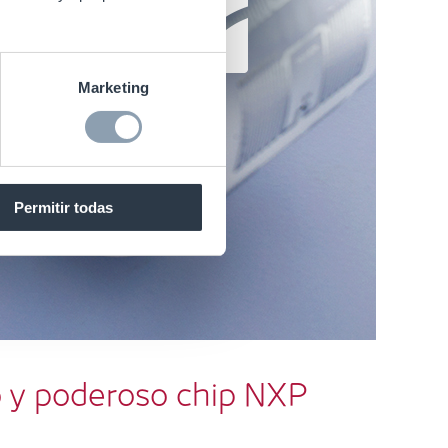
eroso chip NXP UCODE X en
Marketing
Permitir todas
o y poderoso chip NXP