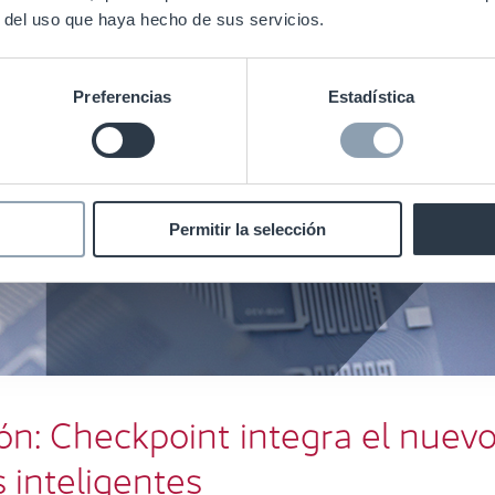
ón: Checkpoint integra el nuevo y pod
r del uso que haya hecho de sus servicios.
sus etiquetas inteligentes
Noticias
RFID
Preferencias
Estadística
Permitir la selección
ón: Checkpoint integra el nuev
 inteligentes