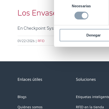
Selección
Necesarias
de
Los Envases Inteligentes 
consentimiento
En Checkpoint Systems entendemos que el envas
Denegar
01/22/2026
|
RFID
Enlaces útiles
Soluciones
Blogs
Etiquetas inteligent
Quiénes somos
RFID en la tienda