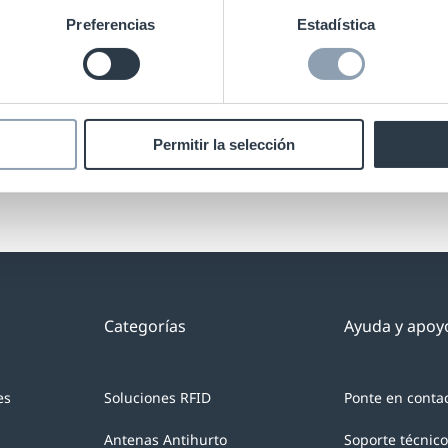
Preferencias
Estadística
con RFID
e ya no es [...]
Permitir la selección
Categorías
Ayuda y apoy
es
Soluciones RFID
Ponte en conta
Antenas Antihurto
Soporte técnico